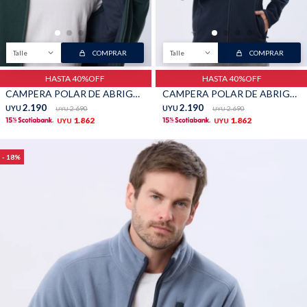
TALLES GRANDES
Uniformes empresariales
Talle
COMPRAR
Talle
COMPRAR
HASTA 40%OFF
HASTA 40%OFF
CAMPERA POLAR DE ABRIGO - Verde
CAMPERA POLAR DE ABRIGO - Marino
2.190
2.190
UYU
2.690
UYU
2.690
UYU
UYU
Quiero ser parte
Canjear mis puntos
1.862
1.862
UYU
UYU
18
Uniformes empresariales
Juntá puntos Friends
Locales
Cómo comprar
Envíos, cambios y devoluciones