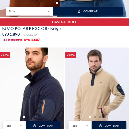
Talle
COMPRAR
HASTA 40%OFF
BUZO POLAR BICOLOR - Beige
1.890
UYU
2.390
UYU
1.607
UYU
20
20
Talle
COMPRAR
Talle
COMPRAR