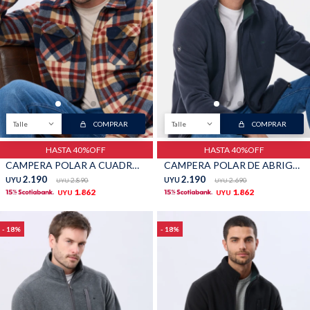
Buzos
Pantalones
Talle
COMPRAR
Talle
COMPRAR
HASTA 40%OFF
HASTA 40%OFF
Camperas
Chalecos
CAMPERA POLAR A CUADROS - Azul
CAMPERA POLAR DE ABRIGO - Azul
2.190
2.190
UYU
2.890
UYU
2.690
UYU
UYU
1.862
1.862
UYU
UYU
18
18
Canguros
Jeans