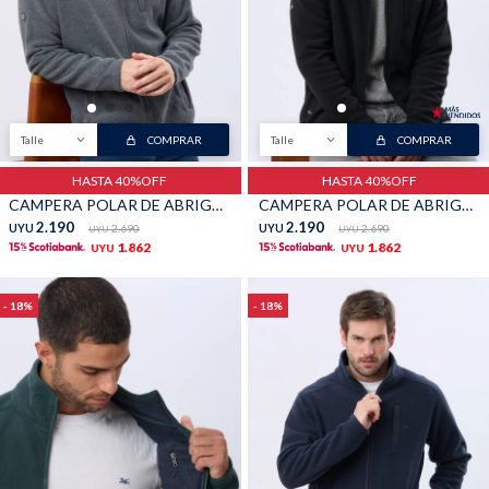
Shorts
Trajes
Talle
COMPRAR
Talle
COMPRAR
HASTA 40%OFF
HASTA 40%OFF
CAMPERA POLAR DE ABRIGO - Gris
CAMPERA POLAR DE ABRIGO - Negro
Sacos
Calzado
2.190
2.190
UYU
2.690
UYU
2.690
UYU
UYU
1.862
1.862
UYU
UYU
18
18
Bolsos y valijas
Accesorios