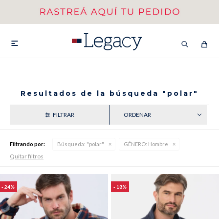
MI CUENTA
HOMBRE
MUJER
NIÑOS

Resultados de la búsqueda "polar"
HASTA 40%OFF
SEGUNDA 50%
COINCIDENCIA
VER COLECCIÓN DE HOMBRE
Filtrando por:
Búsqueda: "polar"
GÉNERO:
Hombre
Quitar filtros
24
18
Remeras
Camisas