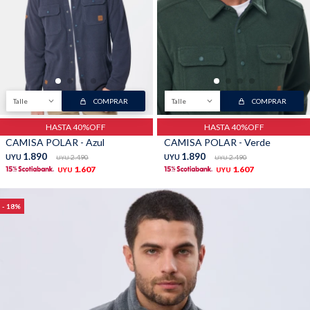
Talle
COMPRAR
Talle
COMPRAR
HASTA 40%OFF
HASTA 40%OFF
CAMISA POLAR - Azul
CAMISA POLAR - Verde
1.890
1.890
UYU
2.490
UYU
2.490
UYU
UYU
1.607
1.607
UYU
UYU
18