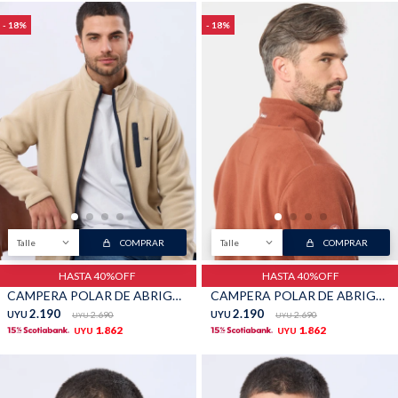
18
18
Talle
COMPRAR
Talle
COMPRAR
HASTA 40%OFF
HASTA 40%OFF
CAMPERA POLAR DE ABRIGO - Beige
CAMPERA POLAR DE ABRIGO - Terracota
2.190
2.190
UYU
2.690
UYU
2.690
UYU
UYU
1.862
1.862
UYU
UYU