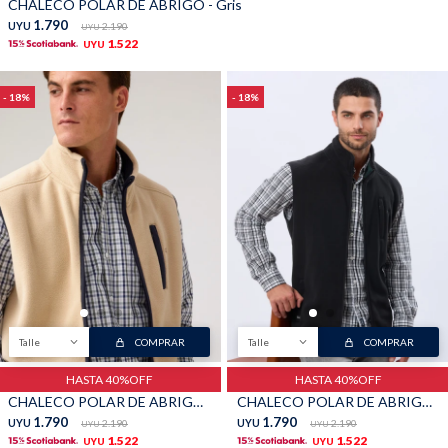
CHALECO POLAR DE ABRIGO - Gris
1.790
UYU
2.190
UYU
1.522
UYU
18
18
Talle
COMPRAR
Talle
COMPRAR
HASTA 40%OFF
HASTA 40%OFF
CHALECO POLAR DE ABRIGO - Beige
CHALECO POLAR DE ABRIGO - Negro
1.790
1.790
UYU
2.190
UYU
2.190
UYU
UYU
1.522
1.522
UYU
UYU