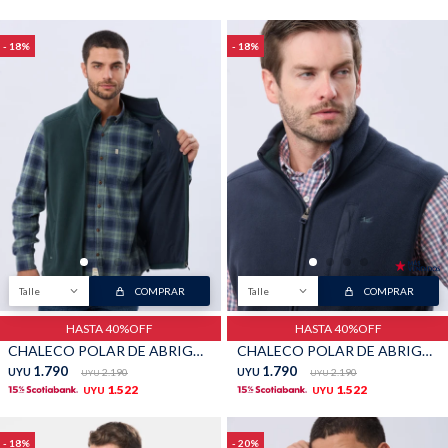
18
18
Talle
COMPRAR
Talle
COMPRAR
HASTA 40%OFF
HASTA 40%OFF
CHALECO POLAR DE ABRIGO - Verde
CHALECO POLAR DE ABRIGO - Marino
1.790
1.790
UYU
2.190
UYU
2.190
UYU
UYU
1.522
1.522
UYU
UYU
18
20