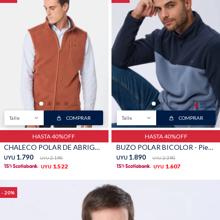
Talle
COMPRAR
Talle
COMPRAR
HASTA 40%OFF
HASTA 40%OFF
CHALECO POLAR DE ABRIGO - Terracota
BUZO POLAR BICOLOR - Piedra
1.790
1.890
UYU
2.190
UYU
2.390
UYU
UYU
1.522
1.607
UYU
UYU
20