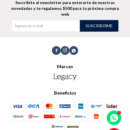
Suscribíte al newsletter para enterarte de nuestras
novedades
y te regalamos $500 para tu próxima compra
web
Shorts
Trajes
SUSCRIBIRME



Sacos
Calzado
Marcas
Beneficios
Bolsos y valijas
Accesorios