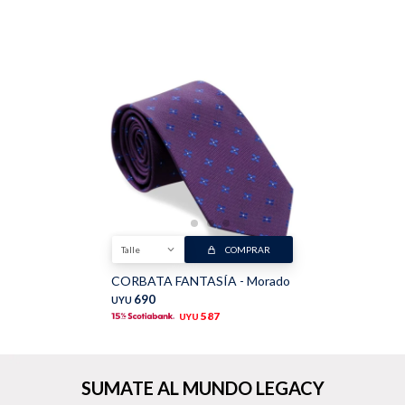
Buzos
Pantalones
Camperas
Chalecos
Talle
COMPRAR
CORBATA FANTASÍA - Morado
690
UYU
587
UYU
Canguros
Jeans
SUMATE AL MUNDO LEGACY