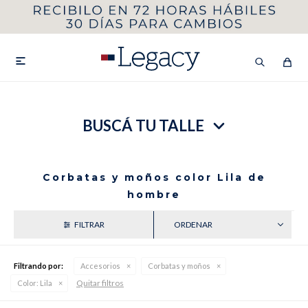
MI CUENTA
HOMBRE
MUJER
NIÑOS

BUSCÁ TU TALLE
HASTA 40%OFF
SEGUNDA 50%
VER COLECCIÓN DE HOMBRE
Corbatas y moños color Lila de
hombre
RECIENTES
Filtrando por:
Accesorios
Corbatas y moños
Remeras
Camisas
Quitar filtros
Color:
Lila