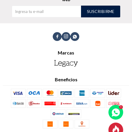
SUSCRIBIRME
Shorts
Trajes



Marcas
Sacos
Calzado
Beneficios
Bolsos y valijas
Accesorios
