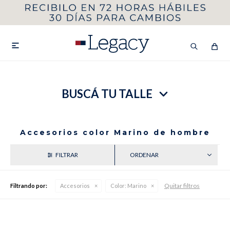
MI CUENTA
HOMBRE
MUJER
NIÑOS

BUSCÁ TU TALLE
HASTA 40%OFF
SEGUNDA 50%
VER COLECCIÓN DE HOMBRE
Accesorios color Marino de hombre
RECIENTES
Quitar filtros
Filtrando por:
Accesorios
Color:
Marino
Remeras
Camisas