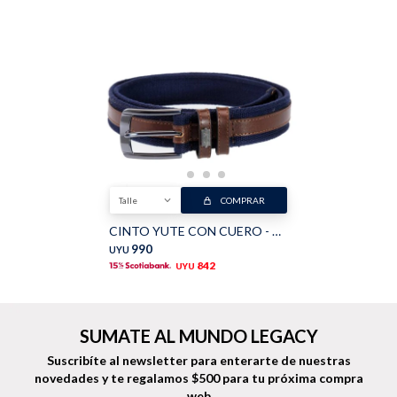
Buzos
Pantalones
Talle
COMPRAR
Camperas
Chalecos
CINTO YUTE CON CUERO - Marino
990
UYU
842
UYU
Canguros
Jeans
SUMATE AL MUNDO LEGACY
Suscribíte al newsletter para enterarte de nuestras
novedades
y te regalamos $500 para tu próxima compra
web