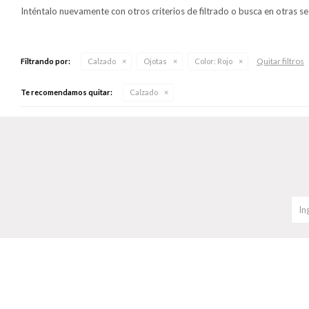
Inténtalo nuevamente con otros criterios de filtrado o busca en otras s
Quitar filtros
Filtrando por:
Calzado
Ojotas
Color:
Rojo
Te recomendamos quitar:
Calzado