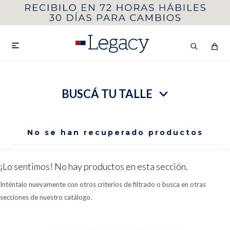
MI CUENTA
HOMBRE
MUJER
NIÑOS

BUSCÁ TU TALLE
HASTA 40%OFF
SEGUNDA 50%
VER COLECCIÓN DE HOMBRE
No se han recuperado productos
¡Lo sentimos! No hay productos en esta sección.
Inténtalo nuevamente con otros criterios de filtrado o busca en otras
secciones de nuestro catálogo.
Remeras
Camisas