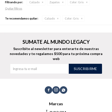
Filtrando por:
Calzado
Zapatos
Color:
Gris
Quitar filtros
Te recomendamos quitar:
Calzado
Color:
Gris
Buzos
Pantalones
SUMATE AL MUNDO LEGACY
Suscribíte al newsletter para enterarte de nuestras
novedades
y te regalamos $500 para tu próxima compra
Camperas
Chalecos
web
SUSCRIBIRME



Canguros
Jeans
Marcas