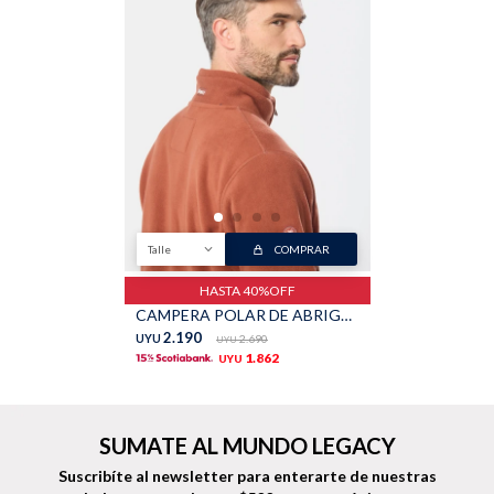
Buzos
Pantalones
Talle
COMPRAR
Camperas
Chalecos
HASTA 40%OFF
CAMPERA POLAR DE ABRIGO - Terracota
2.190
UYU
2.690
UYU
1.862
UYU
Canguros
Jeans
SUMATE AL MUNDO LEGACY
Suscribíte al newsletter para enterarte de nuestras