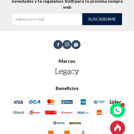
novedades
y te regalamos $500 para tu próxima compra
web
Shorts
Trajes
SUSCRIBIRME



Sacos
Calzado
Marcas
Beneficios
Bolsos y valijas
Accesorios
