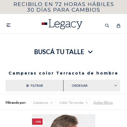
MI CUENTA
HOMBRE
MUJER
NIÑOS

BUSCÁ TU TALLE
HASTA 40%OFF
SEGUNDA 50%
VER COLECCIÓN DE HOMBRE
Camperas color Terracota de hombre
RECIENTES
Quitar filtros
Filtrando por:
Camperas
Color:
Terracota
Remeras
Camisas
18