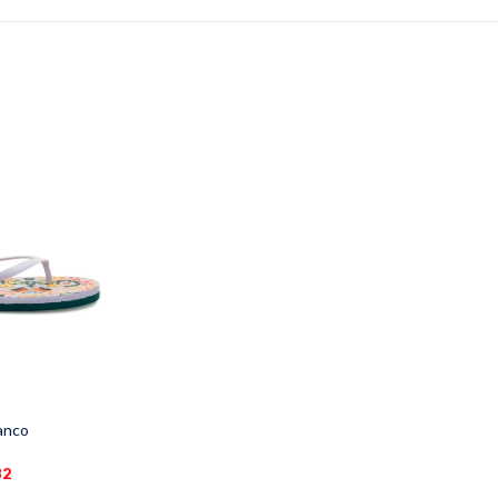
lanco
32