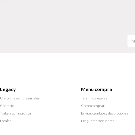
Legacy
Menú compra
Uniformes empresariales
Términos legales
Contacto
Cómo comprar
Trabaja con nosotros
Envíos, cambios y devoluciones
Locales
Preguntas frecuentes