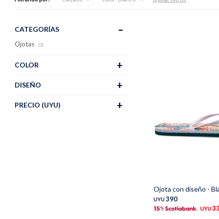
CATEGORÍAS
Ojotas
(1)
COLOR
DISEÑO
PRECIO
(UYU)
Talle
Ojota con diseño - B
390
UYU
3
UYU