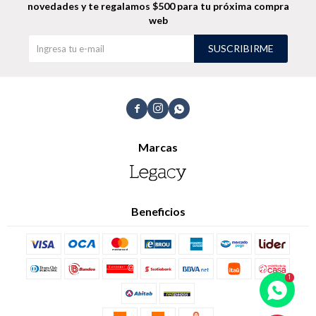
novedades
y te regalamos $500 para tu próxima compra
web
Shorts
Trajes
SUSCRIBIRME



Sacos
Calzado
Marcas
Beneficios
Bolsos y valijas
Accesorios