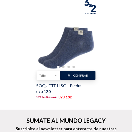
Buzos
Pantalones
Camperas
Chalecos
Talle
COMPRAR
SOQUETE LISO - Piedra
120
UYU
102
UYU
Canguros
Jeans
SUMATE AL MUNDO LEGACY
Suscribíte al newsletter para enterarte de nuestras