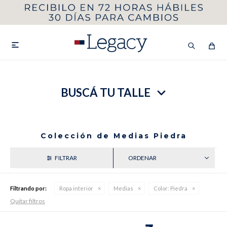
MI CUENTA
HOMBRE
MUJER
NIÑOS

BUSCÁ TU TALLE
HASTA 40%OFF
SEGUNDA 50%
VER COLECCIÓN DE HOMBRE
Colección de Medias Piedra
RECIENTES
Filtrando por:
Ropa interior
Medias
Color:
Piedra
Quitar filtros
Remeras
Camisas