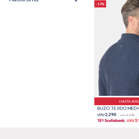
17
Talle
HASTA 40
2.290
UYU
2.790
UYU
1
UYU