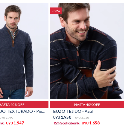
38
Talle
HASTA 40%OFF
HASTA 40%OFF
BUZO TEJIDO TEXTURADO - Piedra
BUZO TEJIDO - Azul
1.950
2.790
UYU
3.190
UYU
UYU
1.947
1.658
UYU
UYU