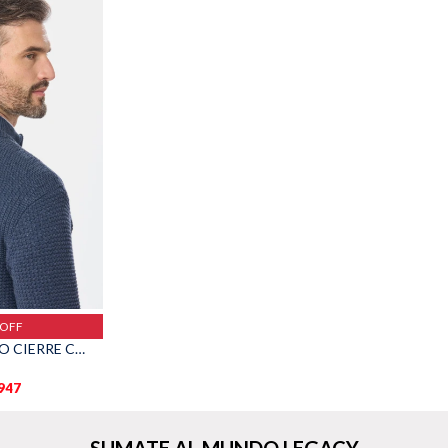
%OFF
BUZO TEJIDO MEDIO CIERRE CON ESTRUCTURA - Piedra
.947
SUMATE AL MUNDO LEGACY