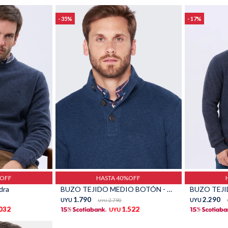
35
17
Talle
Talle
%OFF
HASTA 40%OFF
dra
BUZO TEJIDO MEDIO BOTÓN - Piedra
1.790
2.290
UYU
2.790
UYU
UYU
.032
1.522
UYU