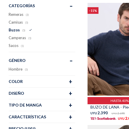
CATEGORÍAS
11
Remeras
(3)
Camisas
(5)
Buzos
(5)
Camperas
(1)
Sacos
(1)
GÉNERO
Hombre
(5)
COLOR
Talle
DISEÑO
HASTA 40
TIPO DE MANGA
BUZO DE LANA - Pie
2.390
UYU
2.690
UYU
CARACTERÍSTICAS
2
UYU
PRECIO
(UYU)