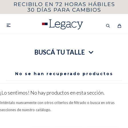
MI CUENTA
HOMBRE
MUJER
NIÑOS

BUSCÁ TU TALLE
HASTA 40%OFF
SEGUNDA 50%
VER COLECCIÓN DE HOMBRE
No se han recuperado productos
¡Lo sentimos! No hay productos en esta sección.
Inténtalo nuevamente con otros criterios de filtrado o busca en otras
secciones de nuestro catálogo.
Remeras
Camisas