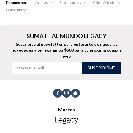
Filtrando por:
Camisas
Sobrecamisas
Color:
Celeste
Quitar filtros
Buzos
Pantalones
SUMATE AL MUNDO LEGACY
Suscribíte al newsletter para enterarte de nuestras
novedades
y te regalamos $500 para tu próxima compra
web
SUSCRIBIRME
Camperas
Chalecos



Marcas
Canguros
Jeans