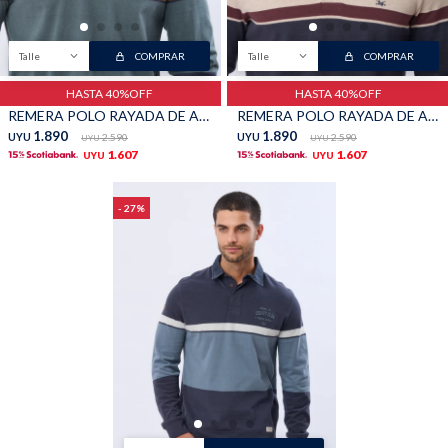
Talle
COMPRAR
Talle
COMPRAR
HASTA 40%OFF
HASTA 40%OFF
REMERA POLO RAYADA DE ALGODON - Azul
REMERA POLO RAYADA DE ALGODON - Beige
1.890
1.890
UYU
2.590
UYU
2.590
UYU
UYU
1.607
1.607
UYU
UYU
27