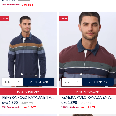
UYU
2.490
UYU
833
UYU
24
24
Talle
COMPRAR
Talle
COMPRAR
HASTA 40%OFF
HASTA 40%OFF
REMERA POLO RAYADA EN ALGODÓN - Azul
REMERA POLO RAYADA EN ALGODÓN - Bordo
1.890
1.890
UYU
2.490
UYU
2.490
UYU
UYU
1.607
1.607
UYU
UYU