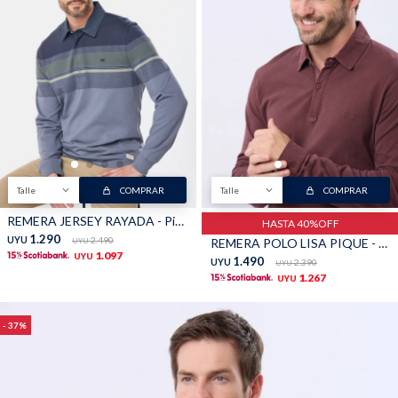
Talle
COMPRAR
Talle
COMPRAR
REMERA JERSEY RAYADA - Piedra
HASTA 40%OFF
1.290
UYU
2.490
REMERA POLO LISA PIQUE - Bordo
UYU
1.097
UYU
1.490
UYU
2.390
UYU
1.267
UYU
37