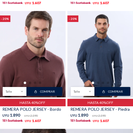
1.607
1.607
UYU
UYU
20
20
Talle
COMPRAR
Talle
COMPRAR
HASTA 40%OFF
HASTA 40%OFF
REMERA POLO JERSEY - Bordo
REMERA POLO JERSEY - Piedra
1.890
1.890
UYU
2.390
UYU
2.390
UYU
UYU
1.607
1.607
UYU
UYU