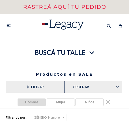
MI CUENTA
HOMBRE
MUJER
NIÑOS

BUSCÁ TU TALLE
HASTA 40%OFF
SEGUNDA 50%
VER COLECCIÓN DE HOMBRE
Productos en SALE
CATEGORÍA
Hombre
Mujer
Niños
Remeras
Camisas
Filtrando por:
GÉNERO:
Hombre