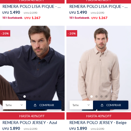
REMERA POLO LISA PIQUE - Piedra
REMERA POLO LISA PIQUE - Verde
1.490
1.490
UYU
2.390
UYU
2.390
UYU
UYU
1.267
1.267
UYU
UYU
20
20
Talle
COMPRAR
Talle
COMPRAR
HASTA 40%OFF
HASTA 40%OFF
REMERA POLO JERSEY - Azul
REMERA POLO JERSEY - Beige
1.890
1.890
UYU
2.390
UYU
2.390
UYU
UYU