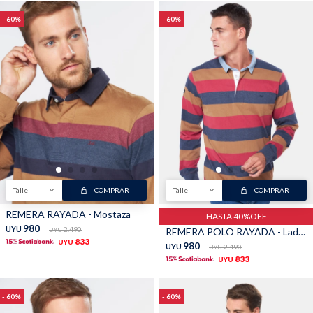
60
60
Buzos
Pantalones
Camperas
Chalecos
Talle
COMPRAR
Talle
COMPRAR
REMERA RAYADA - Mostaza
HASTA 40%OFF
980
UYU
2.490
REMERA POLO RAYADA - Ladrillo
UYU
833
UYU
980
UYU
2.490
UYU
833
Canguros
Jeans
UYU
60
60