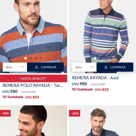
Shorts
Trajes
Sacos
Calzado
Talle
COMPRAR
Talle
COMPRAR
REMERA RAYADA - Azul
HASTA 40%OFF
980
UYU
2.490
REMERA POLO RAYADA - Terracota
UYU
833
UYU
980
UYU
2.490
UYU
833
UYU
Bolsos y valijas
Accesorios
48
60