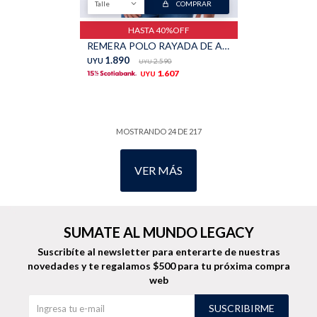
Talle
COMPRAR
HASTA 40%OFF
REMERA POLO RAYADA DE ALGODON - Piedra
1.890
UYU
2.590
UYU
1.607
UYU
MOSTRANDO
24
DE
217
VER MÁS
SUMATE AL MUNDO LEGACY
Suscribíte al newsletter para enterarte de nuestras
novedades
y te regalamos $500 para tu próxima compra
web
SUSCRIBIRME