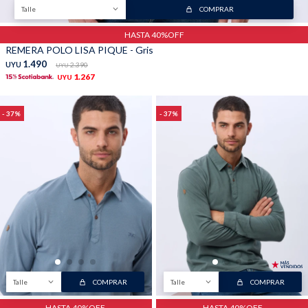
Talle
COMPRAR
HASTA 40%OFF
REMERA POLO LISA PIQUE - Gris
1.490
UYU
2.390
UYU
1.267
UYU
37
37
Talle
COMPRAR
Talle
COMPRAR
HASTA 40%OFF
HASTA 40%OFF