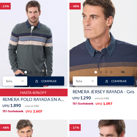
24
48
Talle
COMPRAR
Talle
COMPRAR
REMERA JERSEY RAYADA - Gris
HASTA 40%OFF
1.290
UYU
2.490
REMERA POLO RAYADA EN ALGODÓN - Verde
UYU
1.097
UYU
1.890
UYU
2.490
UYU
1.607
UYU
48
37