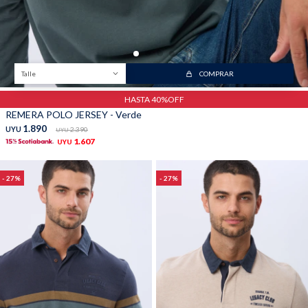
Talle
COMPRAR
HASTA 40%OFF
REMERA POLO JERSEY - Verde
1.890
UYU
2.390
UYU
1.607
UYU
27
27