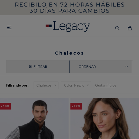
MI CUENTA
HOMBRE
MUJER
NIÑOS

Chalecos
RECIENTES
HASTA 40%OFF
SEGUNDA 50%
VER COLECCIÓN DE HOMBRE
Quitar filtros
Filtrando por:
Chalecos
Color:
Negro
18
27
Remeras
Camisas