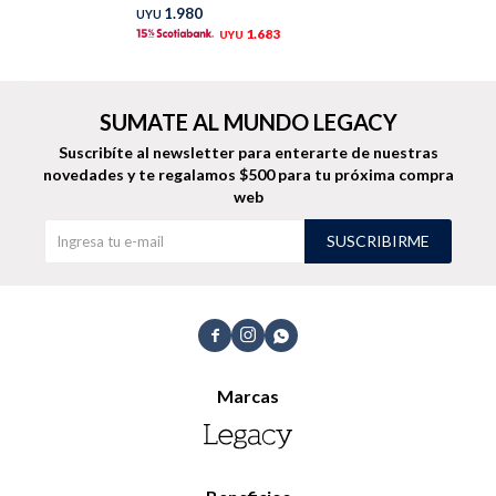
1.980
UYU
TALLES GRANDES
Uniformes empresariales
1.683
UYU
SUMATE AL MUNDO LEGACY
Suscribíte al newsletter para enterarte de nuestras
novedades
y te regalamos $500 para tu próxima compra
Quiero ser parte
Canjear mis puntos
web
SUSCRIBIRME
Uniformes empresariales
Juntá puntos Friends



Locales
Marcas
Cómo comprar
Envíos, cambios y devoluciones