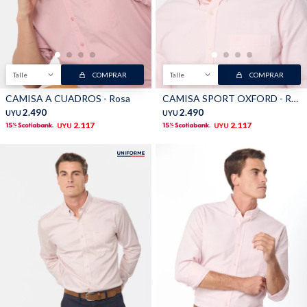
Buzos
Pantalones
Talle
COMPRAR
Talle
COMPRAR
CAMISA A CUADROS - Rosa
CAMISA SPORT OXFORD - Rosa
2.490
2.490
UYU
UYU
2.117
2.117
UYU
UYU
Camperas
Chalecos
Canguros
Jeans