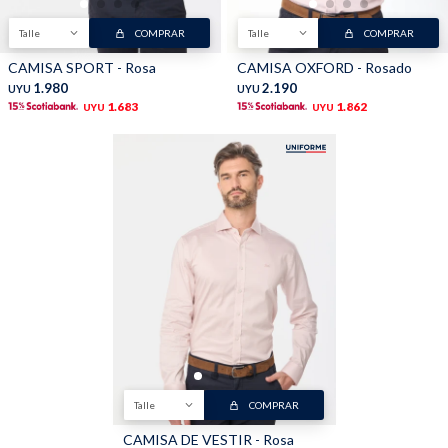
Talle
COMPRAR
Talle
COMPRAR
Shorts
Trajes
CAMISA SPORT - Rosa
CAMISA OXFORD - Rosado
1.980
2.190
UYU
UYU
1.683
1.862
UYU
UYU
Sacos
Calzado
Bolsos y valijas
Accesorios
Talle
COMPRAR
CAMISA DE VESTIR - Rosa