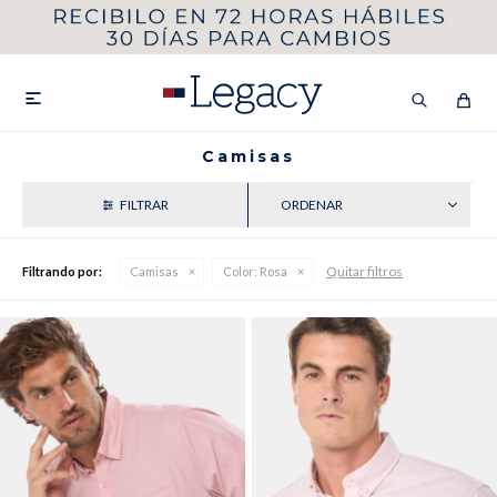
MI CUENTA
HOMBRE
MUJER
NIÑOS

Camisas
RECIENTES
HASTA 40%OFF
SEGUNDA 50%
Quitar filtros
Filtrando por:
Camisas
Color:
Rosa
VER COLECCIÓN DE HOMBRE
Remeras
Camisas