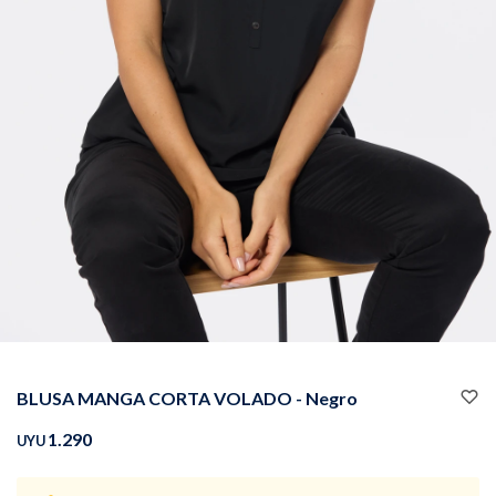
Buzos
Pantalones
Camperas
Chalecos
BLUSA MANGA CORTA VOLADO - Negro
Canguros
Jeans
1.290
UYU