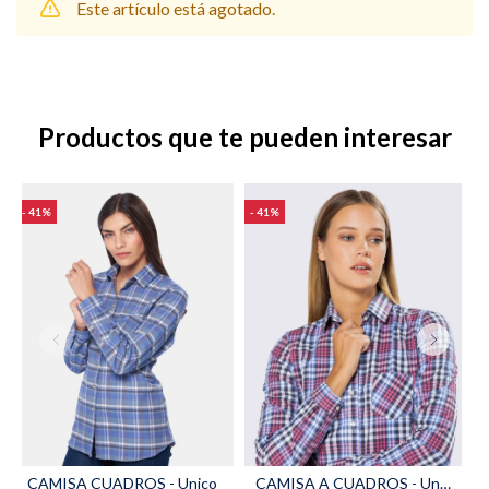
Este artículo está agotado.
Shorts
Trajes
Productos que te pueden interesar
41
41
Sacos
Calzado
Bolsos y valijas
Accesorios
CAMISA CUADROS - Unico
CAMISA A CUADROS - Unico