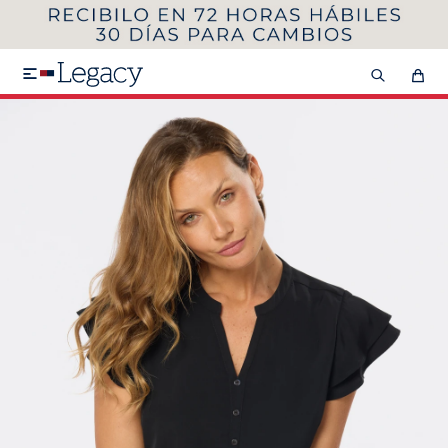
MI CUENTA
HOMBRE
MUJER
NIÑOS

HASTA 40%OFF
SEGUNDA 50%
VER COLECCIÓN DE HOMBRE
Remeras
Camisas