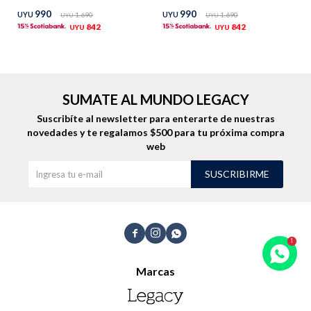
990
990
UYU
1.690
UYU
1.690
UYU
UYU
TALLES GRANDES
Uniformes empresariales
842
842
UYU
UYU
SUMATE AL MUNDO LEGACY
Quiero ser parte
Canjear mis puntos
Suscribíte al newsletter para enterarte de nuestras
novedades
y te regalamos $500 para tu próxima compra
web
Uniformes empresariales
SUSCRIBIRME
Juntá puntos Friends
Locales



Cómo comprar
Marcas
Envíos, cambios y devoluciones