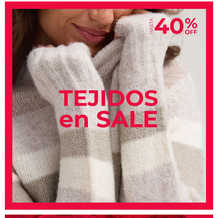
TALLES GRANDES
Uniformes empresariales
Quiero ser parte
Canjear mis puntos
Uniformes empresariales
Juntá puntos Friends
Locales
Cómo comprar
Envíos, cambios y devoluciones