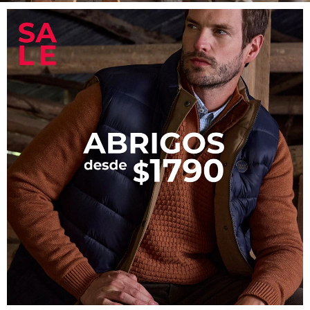
Shorts
Trajes
Sacos
Calzado
Bolsos y valijas
Accesorios