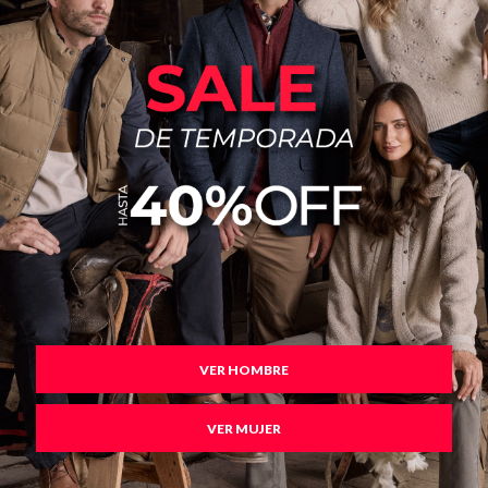
Buzos
Pantalones
Camperas
Chalecos
VER HOMBRE
Canguros
Jeans
VER MUJER