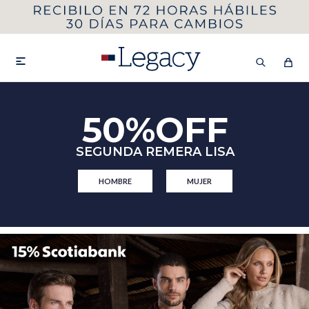
MI CUENTA
HOMBRE
MUJER
NIÑOS

50%OFF
HASTA 40%OFF
SEGUNDA 50%
SEGUNDA REMERA LISA
VER COLECCIÓN DE HOMBRE
HOMBRE
MUJER
Remeras
Camisas