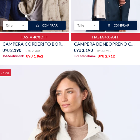
Talle
COMPRAR
Talle
COMPRAR
HASTA 40%OFF
HASTA 40%OFF
CAMPERA CORDERITO BORDADA - Beige
CAMPERA DE NEOPRENO CON CAPUCHA - Azul
2.190
3.190
UYU
2.980
UYU
3.980
UYU
UYU
1.862
2.712
UYU
UYU
19