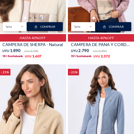
Talle
COMPRAR
Talle
COMPRAR
HASTA 40%OFF
HASTA 40%OFF
CAMPERA DE SHERPA - Natural
CAMPERA DE PANA Y CORDERITO - Rosado
1.890
2.790
UYU
2.490
UYU
3.950
UYU
UYU
1.607
2.372
UYU
UYU
21
21