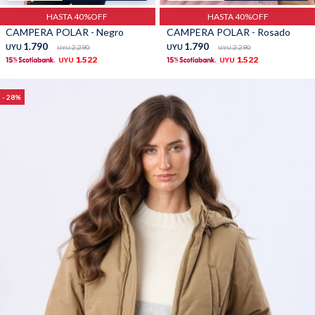
HASTA 40%OFF
HASTA 40%OFF
CAMPERA POLAR - Negro
CAMPERA POLAR - Rosado
1.790
1.790
UYU
2.290
UYU
2.290
UYU
UYU
1.522
1.522
UYU
UYU
28