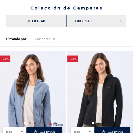
Colección de Camperas
RECIENTES
Buzos
Pantalones
Filtrando por:
Camperas
25
25
Camperas
Chalecos
Canguros
Jeans
Talle
COMPRAR
Talle
COMPRAR