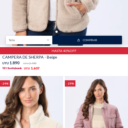
Talle
COMPRAR
HASTA 40%OFF
CAMPERA DE SHERPA - Beige
1.890
UYU
2.490
UYU
1.607
UYU
24
29