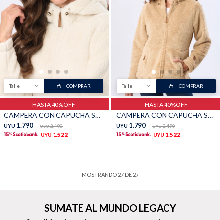
Talle
COMPRAR
Talle
COMPRAR
HASTA 40%OFF
HASTA 40%OFF
CAMPERA CON CAPUCHA SHERPA - Natural
CAMPERA CON CAPUCHA SHERPA - Tostado
1.790
1.790
UYU
2.490
UYU
2.490
UYU
UYU
1.522
1.522
UYU
UYU
MOSTRANDO
27
DE
27
SUMATE AL MUNDO LEGACY