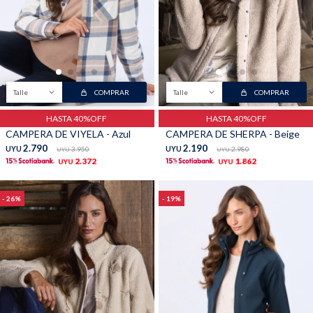
Talle
COMPRAR
Talle
COMPRAR
HASTA 40%OFF
HASTA 40%OFF
CAMPERA DE VIYELA - Azul
CAMPERA DE SHERPA - Beige
2.790
2.190
UYU
3.950
UYU
2.980
UYU
UYU
2.372
1.862
UYU
UYU
26
19