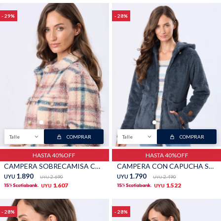
29
28
Talle
COMPRAR
Talle
COMPRAR
HASTA 40%OFF
HASTA 40%OFF
CAMPERA SOBRECAMISA CORDERITO - Rosado
CAMPERA CON CAPUCHA SHERPA - Azul
1.890
1.790
UYU
2.690
UYU
2.490
UYU
UYU
1.607
1.522
UYU
UYU
28
28