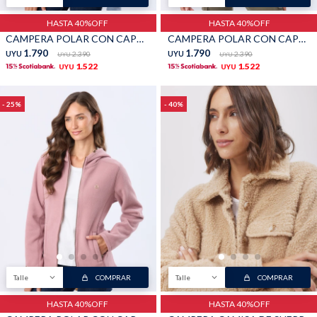
HASTA 40%OFF
HASTA 40%OFF
CAMPERA POLAR CON CAPUCHA - Lila
CAMPERA POLAR CON CAPUCHA - Negro
Shorts
Trajes
1.790
1.790
UYU
2.390
UYU
2.390
UYU
UYU
1.522
1.522
UYU
UYU
25
40
Sacos
Calzado
Bolsos y valijas
Accesorios
Talle
COMPRAR
Talle
COMPRAR
HASTA 40%OFF
HASTA 40%OFF