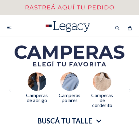
MI CUENTA
HOMBRE
MUJER
NIÑOS

CAMPERAS
ELEGÍ TU FAVORITA
HASTA 40%OFF
SEGUNDA 50%
VER COLECCIÓN DE HOMBRE
Camperas
Camperas
Camperas
de abrigo
polares
de
corderito
BUSCÁ TU TALLE
Remeras
Camisas