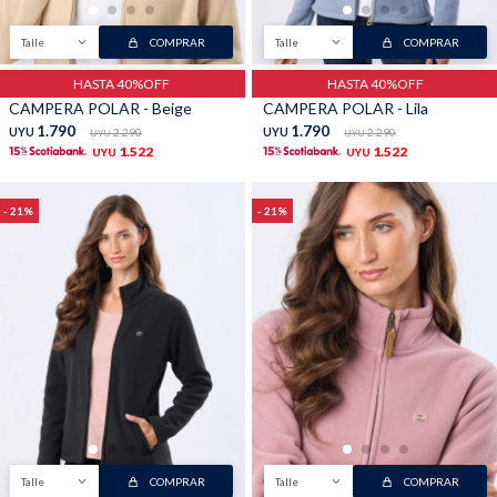
Talle
COMPRAR
Talle
COMPRAR
HASTA 40%OFF
HASTA 40%OFF
CAMPERA POLAR - Beige
CAMPERA POLAR - Lila
1.790
1.790
UYU
2.290
UYU
2.290
UYU
UYU
1.522
1.522
UYU
UYU
21
21
Talle
COMPRAR
Talle
COMPRAR