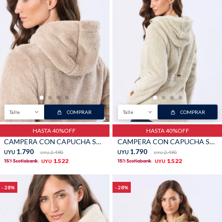
Talle
COMPRAR
Talle
COMPRAR
HASTA 40%OFF
HASTA 40%OFF
CAMPERA CON CAPUCHA SHERPA - Beige Oscuro
CAMPERA CON CAPUCHA SHERPA - Gris
1.790
1.790
UYU
2.490
UYU
2.490
UYU
UYU
1.522
1.522
UYU
UYU
28
28