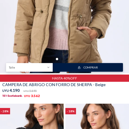
Talle
COMPRAR
HASTA 40%OFF
CAMPERA DE ABRIGO CON FORRO DE SHERPA - Beige
4.190
UYU
5.890
UYU
3.562
UYU
28
18