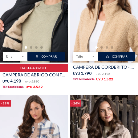
Talle
COMPRAR
Talle
COMPRAR
CAMPERA DE CORDERITO - Beige
HASTA 40%OFF
1.790
UYU
2.190
CAMPERA DE ABRIGO CON FORRO DE SHERPA - Negro
UYU
1.522
UYU
4.190
UYU
5.890
UYU
3.562
UYU
29
26