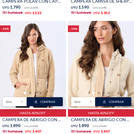
CAMPERA POLAR CON CAPUCHA - Rosado
CAMPERA CAMISA DE SHERPA - Beige
1.790
1.590
UYU
2.390
UYU
2.690
UYU
UYU
TALLES GRANDES
Uniformes empresariales
1.522
1.352
UYU
UYU
34
34
Quiero ser parte
Canjear mis puntos
Uniformes empresariales
Juntá puntos Friends
Locales
Talle
COMPRAR
Talle
COMPRAR
Cómo comprar
HASTA 40%OFF
HASTA 40%OFF
CAMPERA DE ABRIGO CON CAPUCHA - Beige
CAMPERA DE ABRIGO CON CAPUCHA - Natural
Envíos, cambios y devoluciones
1.890
1.890
UYU
2.890
UYU
2.890
UYU
UYU
1.607
1.607
UYU
UYU