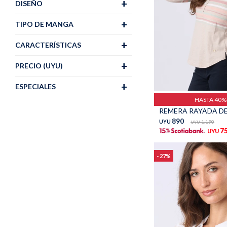
DISEÑO
TIPO DE MANGA
CARACTERÍSTICAS
PRECIO
(UYU)
Talle
ESPECIALES
HASTA 40
890
UYU
1.190
UYU
7
UYU
27