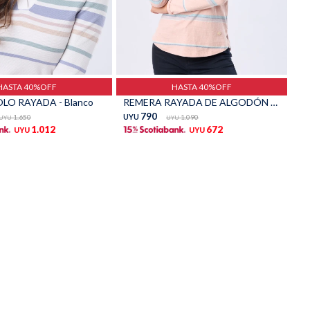
Talle
HASTA 40%OFF
HASTA 40%OFF
LO RAYADA - Blanco
REMERA RAYADA DE ALGODÓN - Coral
790
1.650
UYU
1.090
UYU
UYU
1.012
672
UYU
UYU