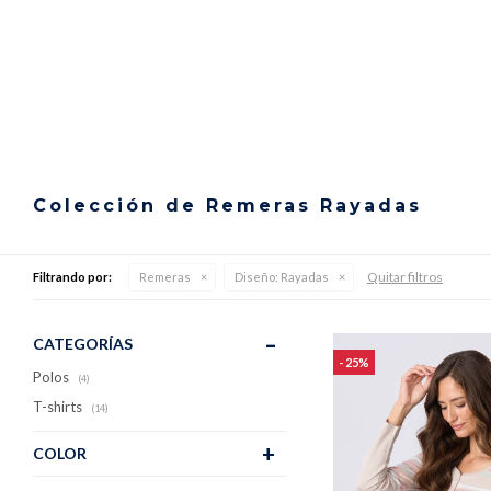
Colección de Remeras Rayadas
Quitar filtros
Filtrando por:
Remeras
Diseño:
Rayadas
CATEGORÍAS
25
Polos
(4)
T-shirts
(14)
COLOR