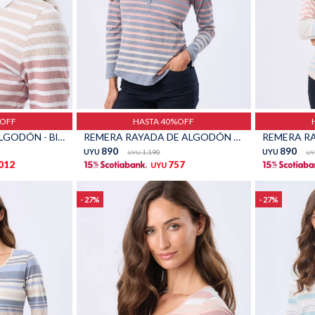
Talle
Talle
%OFF
HASTA 40%OFF
REMERA POLO DE ALGODÓN - Blanco
REMERA RAYADA DE ALGODÓN - Azul
890
890
UYU
1.190
UYU
UYU
UY
.012
757
UYU
27
27