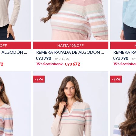
Talle
Talle
%OFF
HASTA 40%OFF
REMERA RAYADA DE ALGODÓN - Beige
REMERA RAYADA DE ALGODÓN - Coral
790
790
UYU
1.090
UYU
UYU
UY
72
672
UYU
27
27