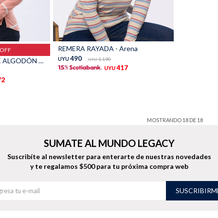
Talle
REMERA RAYADA - Arena
%OFF
490
UYU
1.190
REMERA RAYADA DE ALGODÓN - Rosado
UYU
417
UYU
72
MOSTRANDO
18
DE
18
SUMATE AL MUNDO LEGACY
Suscribíte al newsletter para enterarte de nuestras novedades
y te regalamos $500 para tu próxima compra web
SUSCRIBIRM