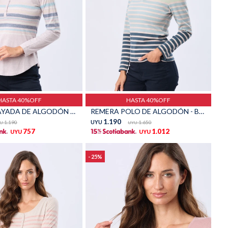
Talle
HASTA 40%OFF
HASTA 40%OFF
REMERA RAYADA DE ALGODÓN - Lavanda
REMERA POLO DE ALGODÓN - Beige
1.190
1.190
UYU
1.650
U
UYU
757
1.012
UYU
UYU
25