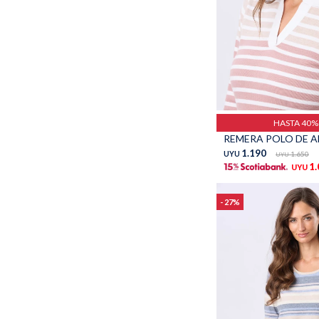
Talle
HASTA 40
1.190
UYU
1.650
UYU
1
UYU
27