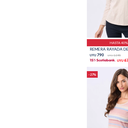
Talle
HASTA 40
790
UYU
1.090
UYU
6
UYU
27