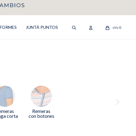
IFORMES
JUNTÁ PUNTOS
0
UYU
emeras
Remeras
ga corta
con botones