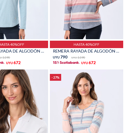
Talle
HASTA 40%OFF
HASTA 40%OFF
REMERA RAYADA DE ALGODÓN - Pistacho
REMERA RAYADA DE ALGODÓN - Azul
790
1.090
UYU
1.090
U
UYU
672
672
UYU
UYU
27