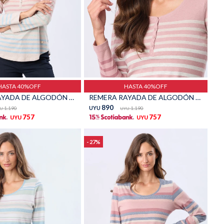
Talle
HASTA 40%OFF
HASTA 40%OFF
REMERA RAYADA DE ALGODÓN - Beige
REMERA RAYADA DE ALGODÓN - Rosado
890
1.190
UYU
1.190
U
UYU
757
757
UYU
UYU
27