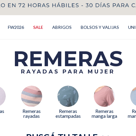
FW2026
SALE
ABRIGOS
BOLSOS Y VALIJAS
UN
REMERAS
RAYADAS PARA MUJER
as
Remeras
Remeras
Remeras
R
rayadas
estampadas
manga larga
man