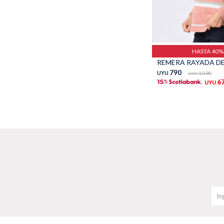
Talle
HASTA 40
790
UYU
1.090
UYU
6
UYU