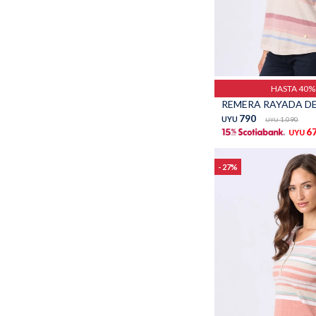
Talle
HASTA 40
790
UYU
1.090
UYU
6
UYU
27