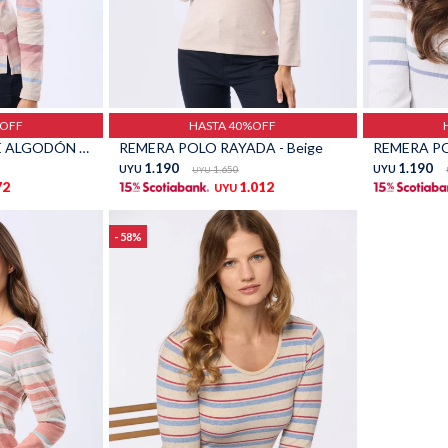
Talle
Talle
%OFF
HASTA 40%OFF
REMERA RAYADA DE ALGODÓN - Rosado
REMERA POLO RAYADA - Beige
REMERA PO
1.190
1.190
UYU
1.650
UYU
UYU
72
1.012
UYU
58