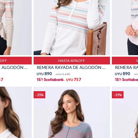
Talle
Talle
%OFF
HASTA 40%OFF
REMERA RAYADA DE ALGODÓN - Beige
REMERA RAYADA DE ALGODÓN - Blanco
890
890
UYU
1.190
UYU
UYU
UY
57
757
UYU
25
25