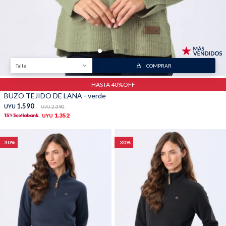
Talle
COMPRAR
HASTA 40%OFF
BUZO TEJIDO DE LANA - verde
1.590
UYU
2.390
UYU
1.352
UYU
30
30