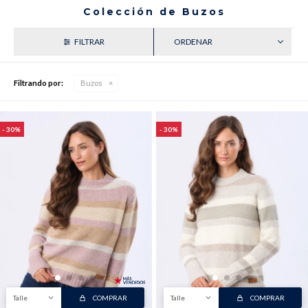
Colección de Buzos
RECIENTES
Buzos
Pantalones
Filtrando por:
Buzos
30
30
Camperas
Chalecos
Canguros
Jeans
Talle
COMPRAR
Talle
COMPRAR