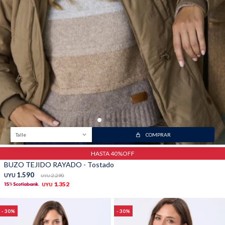
Talle
COMPRAR
HASTA 40%OFF
BUZO TEJIDO RAYADO - Tostado
1.590
UYU
2.290
UYU
1.352
UYU
30
30