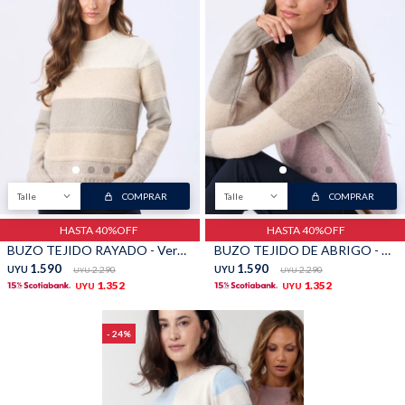
Talle
COMPRAR
Talle
COMPRAR
HASTA 40%OFF
HASTA 40%OFF
BUZO TEJIDO RAYADO - Verde
BUZO TEJIDO DE ABRIGO - Rosa
1.590
1.590
UYU
2.290
UYU
2.290
UYU
UYU
1.352
1.352
UYU
UYU
24