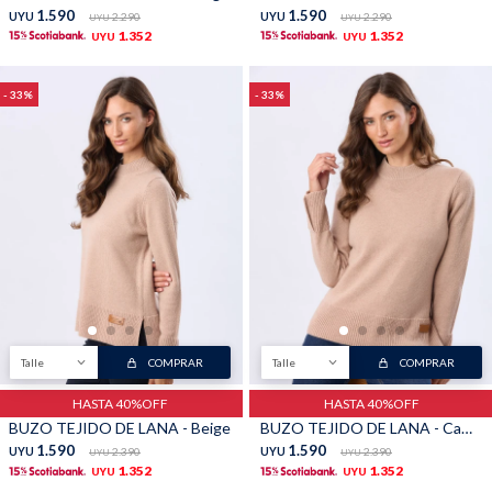
1.590
1.590
UYU
2.290
UYU
2.290
UYU
UYU
TALLES GRANDES
Uniformes empresariales
1.352
1.352
UYU
UYU
33
33
Quiero ser parte
Canjear mis puntos
Uniformes empresariales
Juntá puntos Friends
Locales
Talle
COMPRAR
Talle
COMPRAR
HASTA 40%OFF
HASTA 40%OFF
Cómo comprar
BUZO TEJIDO DE LANA - Beige
BUZO TEJIDO DE LANA - Camel
1.590
1.590
UYU
2.390
UYU
2.390
UYU
UYU
Envíos, cambios y devoluciones
1.352
1.352
UYU
UYU