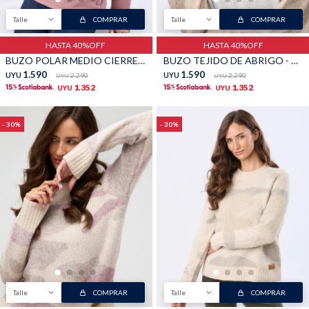
Talle
COMPRAR
Talle
COMPRAR
HASTA 40%OFF
HASTA 40%OFF
BUZO POLAR MEDIO CIERRE - Rosado
BUZO TEJIDO DE ABRIGO - Gris
1.590
1.590
UYU
2.290
UYU
2.290
UYU
UYU
1.352
1.352
UYU
UYU
30
30
Talle
COMPRAR
Talle
COMPRAR