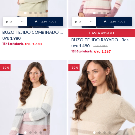
Talle
COMPRAR
Talle
COMPRAR
BUZO TEJIDO COMBINADO - Verde
HASTA 40%OFF
1.980
UYU
BUZO TEJIDO RAYADO - Rosado
1.683
UYU
1.490
UYU
1.980
UYU
1.267
UYU
30
30