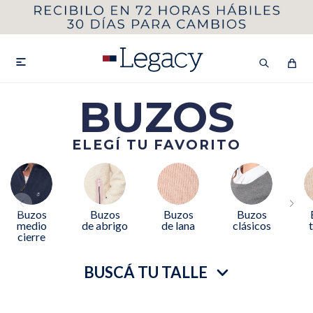
MI CUENTA
HOMBRE
MUJER
NIÑOS

BUZOS
ELEGÍ TU FAVORITO
HASTA 40%OFF
SEGUNDA 50%
VER COLECCIÓN DE HOMBRE
Buzos
Buzos
Buzos
Buzos
medio
de abrigo
de lana
clásicos
cierre
BUSCÁ TU TALLE
Remeras
Camisas