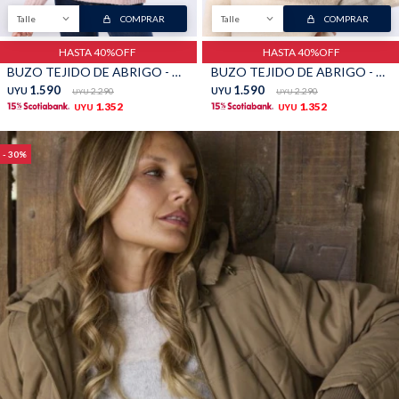
Talle
COMPRAR
Talle
COMPRAR
HASTA 40%OFF
HASTA 40%OFF
BUZO TEJIDO DE ABRIGO - Rosa
BUZO TEJIDO DE ABRIGO - Verde
1.590
1.590
UYU
2.290
UYU
2.290
UYU
UYU
1.352
1.352
UYU
UYU
30