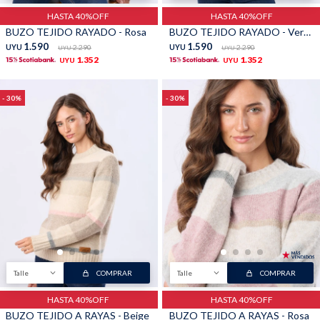
HASTA 40%OFF
HASTA 40%OFF
BUZO TEJIDO RAYADO - Rosa
BUZO TEJIDO RAYADO - Verde
Shorts
Trajes
1.590
1.590
UYU
2.290
UYU
2.290
UYU
UYU
1.352
1.352
UYU
UYU
30
30
Sacos
Calzado
Bolsos y valijas
Accesorios
Talle
COMPRAR
Talle
COMPRAR
HASTA 40%OFF
HASTA 40%OFF
BUZO TEJIDO A RAYAS - Beige
BUZO TEJIDO A RAYAS - Rosa