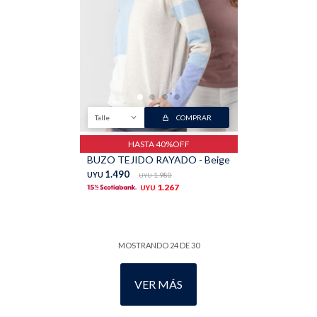
Talle
COMPRAR
HASTA 40%OFF
BUZO TEJIDO RAYADO - Beige
1.490
UYU
1.980
UYU
1.267
UYU
MOSTRANDO
24
DE
30
VER MÁS