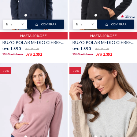
Talle
COMPRAR
Talle
COMPRAR
HASTA 40%OFF
HASTA 40%OFF
BUZO POLAR MEDIO CIERRE - Azul
BUZO POLAR MEDIO CIERRE - Negro
1.590
1.590
UYU
2.290
UYU
2.290
UYU
UYU
1.352
1.352
UYU
UYU
30
30