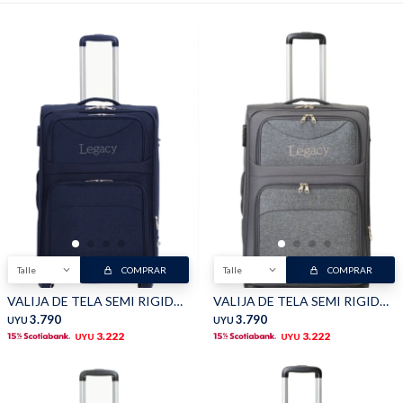
Buzos
Pantalones
Camperas
Chalecos
Talle
COMPRAR
Talle
COMPRAR
VALIJA DE TELA SEMI RIGIDA - Azul
VALIJA DE TELA SEMI RIGIDA - Gris
3.790
3.790
UYU
UYU
Canguros
Jeans
3.222
3.222
UYU
UYU