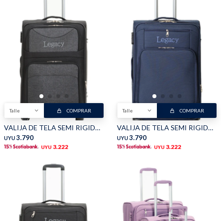
Shorts
Trajes
Sacos
Calzado
Talle
COMPRAR
Talle
COMPRAR
VALIJA DE TELA SEMI RIGIDA - Negro
VALIJA DE TELA SEMI RIGIDA - Azul
3.790
3.790
UYU
UYU
3.222
3.222
UYU
UYU
Bolsos y valijas
Accesorios