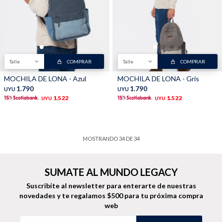
Talle
COMPRAR
Talle
COMPRAR
MOCHILA DE LONA - Azul
MOCHILA DE LONA - Gris
1.790
1.790
UYU
UYU
1.522
1.522
UYU
UYU
MOSTRANDO
34
DE
34
SUMATE AL MUNDO LEGACY
Suscribíte al newsletter para enterarte de nuestras
novedades
y te regalamos $500 para tu próxima compra
web