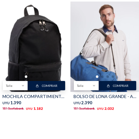
Talle
COMPRAR
Talle
COMPRAR
MOCHILA COMPARTIMIENTO NOTEBOOK - Negro
BOLSO DE LONA GRANDE - Azul
1.390
2.390
UYU
UYU
1.182
2.032
UYU
UYU