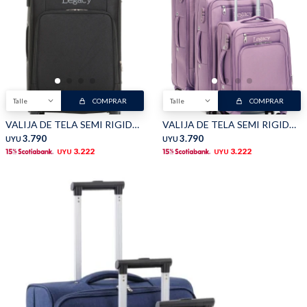
TALLES GRANDES
Uniformes empresariales
Talle
COMPRAR
Talle
COMPRAR
Quiero ser parte
Canjear mis puntos
VALIJA DE TELA SEMI RIGIDA - Negro
VALIJA DE TELA SEMI RIGIDA - Rosada
3.790
3.790
UYU
UYU
3.222
3.222
UYU
UYU
Uniformes empresariales
Juntá puntos Friends
Locales
Cómo comprar
Envíos, cambios y devoluciones