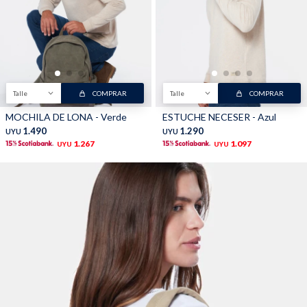
Talle
COMPRAR
Talle
COMPRAR
MOCHILA DE LONA - Verde
ESTUCHE NECESER - Azul
1.490
1.290
UYU
UYU
1.267
1.097
UYU
UYU