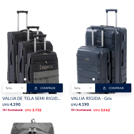
Talle
COMPRAR
Talle
COMPRAR
VALIJA DE TELA SEMI RIGIDA - Gris
VALIJA RÍGIDA - Gris
4.390
4.190
UYU
UYU
3.732
3.562
UYU
UYU