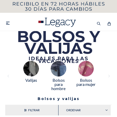
MI CUENTA
HOMBRE
MUJER
NIÑOS

BOLSOS Y
VALIJAS
HASTA 40%OFF
SEGUNDA 50%
IDEALES PARA LAS
VACACIONES
VER COLECCIÓN DE HOMBRE
Valijas
Bolsos
Bolsos
para
para mujer
hombre
Bolsos y valijas
Remeras
Camisas
RECIENTES