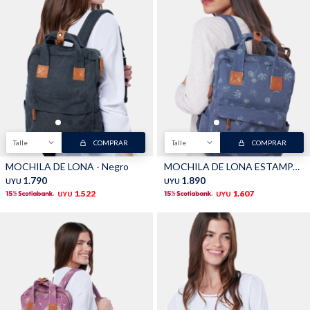
Talle
COMPRAR
Talle
COMPRAR
MOCHILA DE LONA - Negro
MOCHILA DE LONA ESTAMPADA - Azul
1.790
1.890
UYU
UYU
1.522
1.607
UYU
UYU