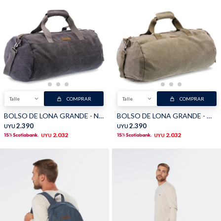
Talle
COMPRAR
Talle
COMPRAR
BOLSO DE LONA GRANDE - Negro
BOLSO DE LONA GRANDE - Oliva
2.390
2.390
UYU
UYU
2.032
2.032
UYU
UYU