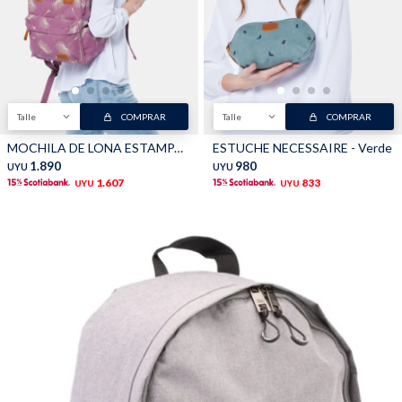
Talle
COMPRAR
Talle
COMPRAR
MOCHILA DE LONA ESTAMPADA - Rosado
ESTUCHE NECESSAIRE - Verde
1.890
980
UYU
UYU
1.607
833
UYU
UYU