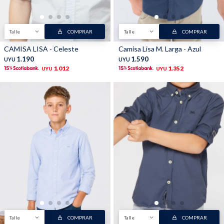
Shorts
Trajes
Talle
COMPRAR
Talle
COMPRAR
CAMISA LISA - Celeste
Camisa Lisa M. Larga - Azul
1.190
1.590
UYU
UYU
1.012
1.352
UYU
UYU
Sacos
Calzado
Bolsos y valijas
Accesorios
Talle
COMPRAR
Talle
COMPRAR