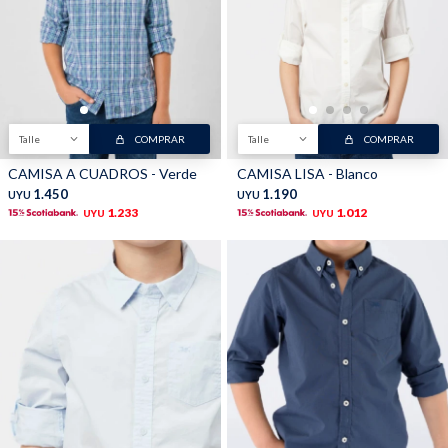
Buzos
Pantalones
Talle
COMPRAR
Talle
COMPRAR
CAMISA A CUADROS - Verde
CAMISA LISA - Blanco
1.450
1.190
UYU
UYU
1.233
1.012
UYU
UYU
Camperas
Chalecos
Canguros
Jeans