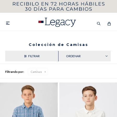
MI CUENTA
HOMBRE
MUJER
NIÑOS

Colección de Camisas
RECIENTES
HASTA 40%OFF
SEGUNDA 50%
VER COLECCIÓN DE HOMBRE
Filtrando por:
Camisas
Remeras
Camisas