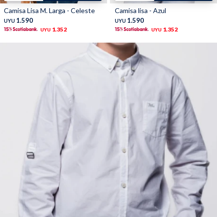
Camisa Lisa M. Larga - Celeste
Camisa lisa - Azul
TALLES GRANDES
Uniformes empresariales
1.590
1.590
UYU
UYU
1.352
1.352
UYU
UYU
Quiero ser parte
Canjear mis puntos
Uniformes empresariales
Juntá puntos Friends
Locales
Cómo comprar
Envíos, cambios y devoluciones