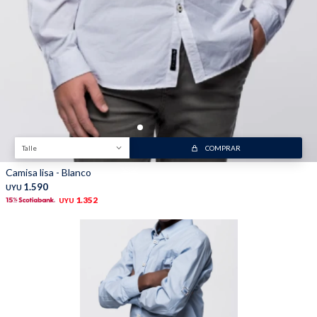
Trabaja con nosotros
Contacto
Talle
COMPRAR
Camisa lisa - Blanco
1.590
UYU
1.352
UYU