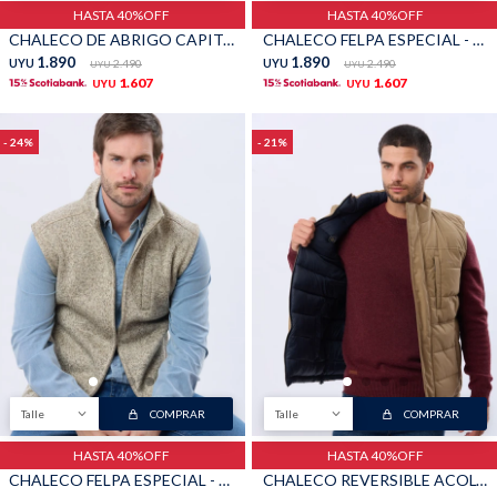
HASTA 40%OFF
HASTA 40%OFF
CHALECO DE ABRIGO CAPITONEADO - Verde
CHALECO FELPA ESPECIAL - Azul
1.890
1.890
UYU
2.490
UYU
2.490
UYU
UYU
1.607
1.607
UYU
UYU
24
21
Talle
COMPRAR
Talle
COMPRAR
HASTA 40%OFF
HASTA 40%OFF
CHALECO FELPA ESPECIAL - Beige
CHALECO REVERSIBLE ACOLCHADO - Beige