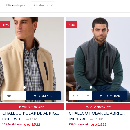
Filtrando por:
Chalecos
18
18
Buzos
Pantalones
Camperas
Chalecos
Talle
COMPRAR
Talle
COMPRAR
HASTA 40%OFF
HASTA 40%OFF
Canguros
Jeans
CHALECO POLAR DE ABRIGO - Beige
CHALECO POLAR DE ABRIGO - Gris
1.790
1.790
UYU
2.190
UYU
2.190
UYU
UYU
1.522
1.522
UYU
UYU