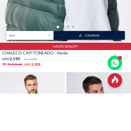
Talle
COMPRAR
HASTA 40%OFF
CHALECO CAPITONEADO - Verde
2.590
UYU
3.290
UYU
2.202
UYU
