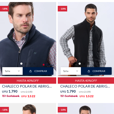
18
18
Shorts
Trajes
Sacos
Calzado
Talle
COMPRAR
Talle
COMPRAR
HASTA 40%OFF
HASTA 40%OFF
CHALECO POLAR DE ABRIGO - Marino
CHALECO POLAR DE ABRIGO - Negro
Bolsos y valijas
Accesorios
1.790
1.790
UYU
2.190
UYU
2.190
UYU
UYU
1.522
1.522
UYU
UYU
18
18