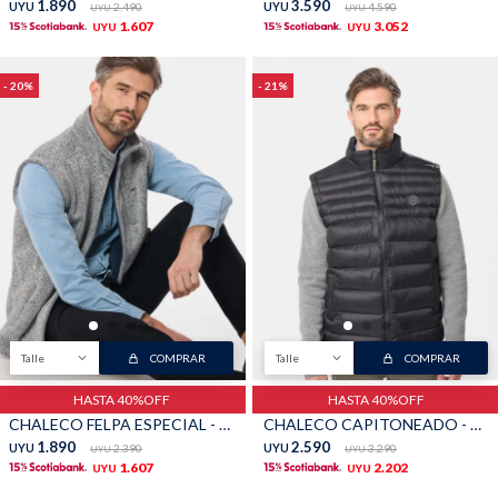
1.890
3.590
UYU
2.490
UYU
4.590
UYU
UYU
1.607
3.052
UYU
UYU
20
21
Talle
COMPRAR
Talle
COMPRAR
HASTA 40%OFF
HASTA 40%OFF
CHALECO FELPA ESPECIAL - Gris
CHALECO CAPITONEADO - Negro
1.890
2.590
UYU
2.390
UYU
3.290
UYU
UYU
1.607
2.202
UYU
UYU