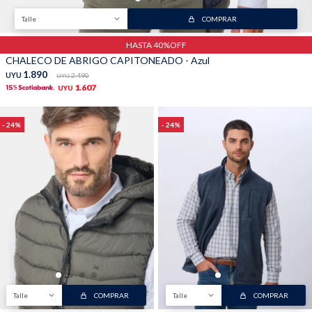
Talle
COMPRAR
HASTA 40%OFF
CHALECO DE ABRIGO CAPITONEADO - Azul
1.890
UYU
2.490
UYU
1.607
UYU
24
24
Talle
COMPRAR
Talle
COMPRAR