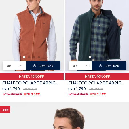
TALLES GRANDES
Uniformes empresariales
Quiero ser parte
Canjear mis puntos
Talle
COMPRAR
Talle
COMPRAR
Uniformes empresariales
HASTA 40%OFF
HASTA 40%OFF
Juntá puntos Friends
CHALECO POLAR DE ABRIGO - Terracota
CHALECO POLAR DE ABRIGO - Verde
1.790
1.790
UYU
2.190
UYU
2.190
UYU
UYU
1.522
1.522
Locales
UYU
UYU
Cómo comprar
24
Envíos, cambios y devoluciones