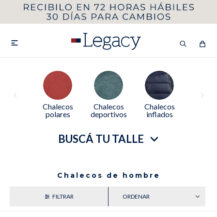
MI CUENTA
HOMBRE
MUJER
NIÑOS

HASTA 40%OFF
SEGUNDA 50%
Chalecos
Chalecos
Chalecos
polares
deportivos
inflados
VER COLECCIÓN DE HOMBRE
BUSCÁ TU TALLE
Chalecos de hombre
Remeras
Camisas
RECIENTES