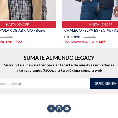
HASTA 40%OFF
HASTA 40%OFF
OLAR DE ABRIGO - Beige
CHALECO FELPA ESPECIAL - Az
1.890
2.190
UYU
2.490
UYU
UYU
1.522
1.607
UYU
UYU
SUMATE AL MUNDO LEGACY
Suscribíte al newsletter para enterarte de nuestras novedades
y te regalamos $500 para tu próxima compra web
SUSCRIBIRM


