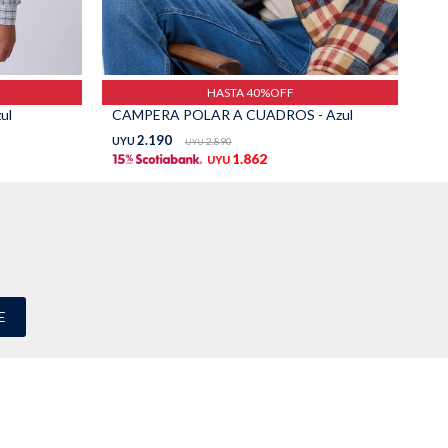
HASTA 40%OFF
ul
CAMPERA POLAR A CUADROS - Azul
CA
2.190
UYU
2.890
UY
UYU
1.862
UYU
E