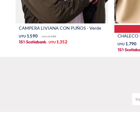
CAMPERA LIVIANA CON PUÑOS - Verde
CHALECO P
1.590
UYU
3.690
UYU
1.352
UYU
1.790
UYU