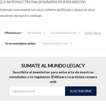
¡Lo sentimos! No hay productos en esta sección.
Inténtalo nuevamente con otros criterios de filtrado o busca en otras
secciones de nuestro catálogo.
Buzos
Pantalones
Quitar filtros
Filtrando por:
Pantalones
Características:
Lino
Te recomendamos quitar:
Características:
Lino
Camperas
Chalecos
SUMATE AL MUNDO LEGACY
Suscribíte al newsletter para enterarte de nuestras
novedades
y te regalamos $500 para tu próxima compra
web
Canguros
Jeans
SUSCRIBIRME