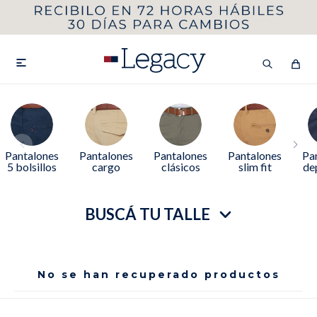
MI CUENTA
HOMBRE
MUJER
NIÑOS

HASTA 40%OFF
SEGUNDA 50%
Pantalones
Pantalones
Pantalones
Pantalones
Pa
5 bolsillos
cargo
clásicos
slim fit
de
VER COLECCIÓN DE HOMBRE
BUSCÁ TU TALLE
No se han recuperado productos
Remeras
Camisas