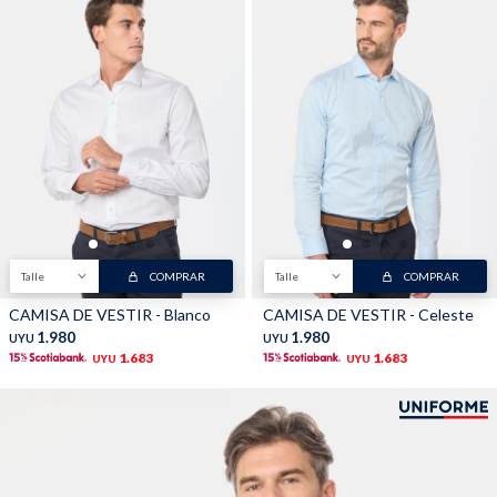
TALLES GRANDES
Uniformes empresariales
Quiero ser parte
Canjear mis puntos
Uniformes empresariales
Talle
COMPRAR
Talle
COMPRAR
Juntá puntos Friends
CAMISA DE VESTIR - Blanco
CAMISA DE VESTIR - Celeste
1.980
1.980
UYU
UYU
1.683
1.683
UYU
UYU
Locales
Cómo comprar
Envíos, cambios y devoluciones