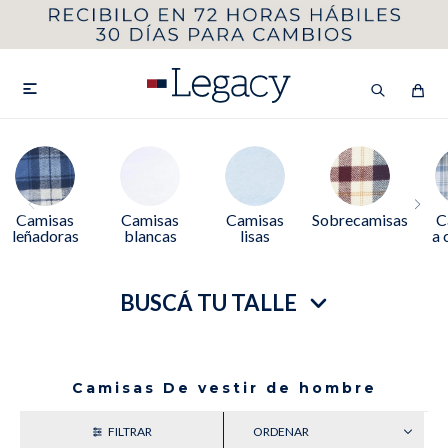
MI CUENTA
HOMBRE
MUJER
NIÑOS

HASTA 40%OFF
SEGUNDA 50%
Camisas
Camisas
Camisas
Sobrecamisas
C
leñadoras
blancas
lisas
a 
VER COLECCIÓN DE HOMBRE
BUSCÁ TU TALLE
Camisas De vestir de hombre
Remeras
Camisas
RECIENTES