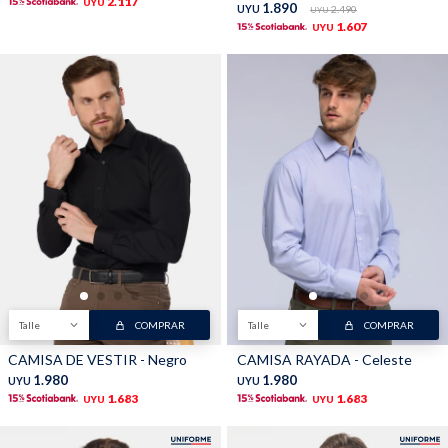
2.117
UYU
1.890
UYU
2.490
UYU
1.607
UYU
Shorts
Trajes
Sacos
Calzado
Talle
COMPRAR
Talle
COMPRAR
Bolsos y valijas
Accesorios
CAMISA DE VESTIR - Negro
CAMISA RAYADA - Celeste
1.980
1.980
UYU
UYU
1.683
1.683
UYU
UYU