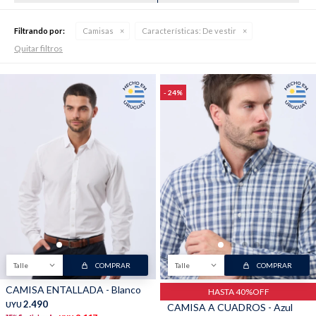
Filtrando por:
Camisas
Características:
De vestir
Quitar filtros
Buzos
Pantalones
24
Camperas
Chalecos
Canguros
Jeans
Talle
COMPRAR
Talle
COMPRAR
CAMISA ENTALLADA - Blanco
HASTA 40%OFF
2.490
UYU
CAMISA A CUADROS - Azul