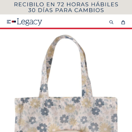
MI CUENTA
HOMBRE
MUJER
NIÑOS

HASTA 40%OFF
SEGUNDA 50%
VER COLECCIÓN DE HOMBRE
Remeras
Camisas