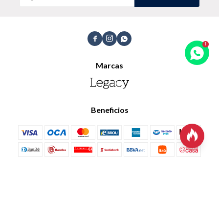
Trabaja con nosotros
Contacto



Marcas
Beneficios

© Copyright 2026 / Legacy