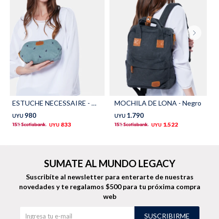
TALLES GRANDES
Uniformes empresariales
Quiero ser parte
Canjear mis puntos
ESTUCHE NECESSAIRE - Verde
MOCHILA DE LONA - Negro
Uniformes empresariales
980
1.790
UYU
UYU
833
1.522
UYU
UYU
Juntá puntos Friends
Locales
SUMATE AL MUNDO LEGACY
Suscribíte al newsletter para enterarte de nuestras
Cómo comprar
novedades
y te regalamos $500 para tu próxima compra
web
Envíos, cambios y devoluciones
SUSCRIBIRME