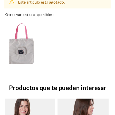
Este artículo está agotado.
Otras variantes disponibles:
Shorts
Trajes
Sacos
Calzado
Productos que te pueden interesar
Bolsos y valijas
Accesorios