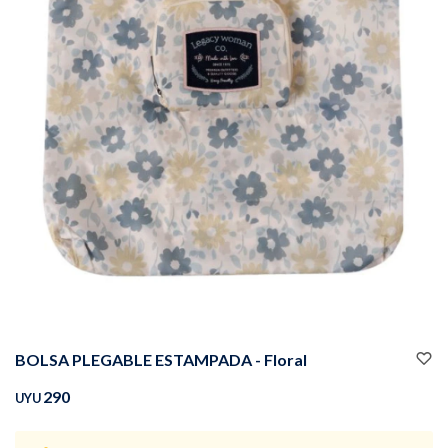
Buzos
Pantalones
Camperas
Chalecos
BOLSA PLEGABLE ESTAMPADA - Floral
Canguros
Jeans
290
UYU