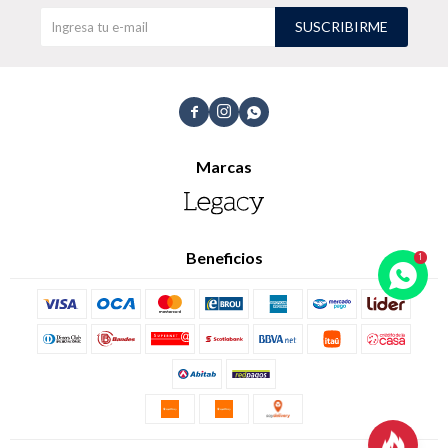
SUSCRIBIRME
TALLES GRANDES
Uniformes empresariales



Marcas
Quiero ser parte
Canjear mis puntos
Uniformes empresariales
Beneficios
Juntá puntos Friends
Locales
Cómo comprar
Envíos, cambios y devoluciones
