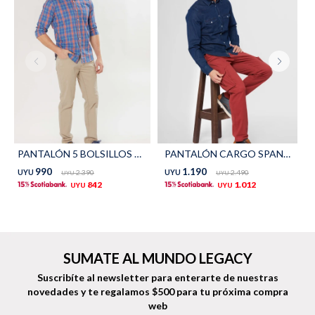
Shorts
Trajes
Sacos
Calzado
PANTALÓN 5 BOLSILLOS CON SPANDEX - Beige
PANTALÓN CARGO SPANDEX - Terracota
990
1.190
UYU
2.390
UYU
2.490
UYU
UYU
842
1.012
UYU
UYU
Bolsos y valijas
Accesorios
SUMATE AL MUNDO LEGACY
Suscribíte al newsletter para enterarte de nuestras
novedades
y te regalamos $500 para tu próxima compra
web