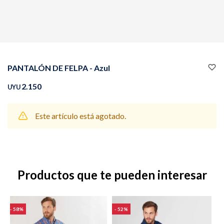
Buzos
Pantalones
PANTALÓN DE FELPA - Azul
2.150
UYU
Este artículo está agotado.
Camperas
Chalecos
Productos que te pueden interesar
Canguros
Jeans
58
52