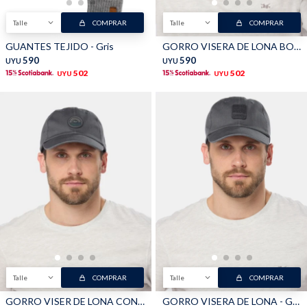
Talle
COMPRAR
Talle
COMPRAR
Shorts
Trajes
GUANTES TEJIDO - Gris
GORRO VISERA DE LONA BORDADO - Gris
590
590
UYU
UYU
502
502
UYU
UYU
Sacos
Calzado
Bolsos y valijas
Accesorios
Talle
COMPRAR
Talle
COMPRAR
GORRO VISER DE LONA CON PARCHE DE GOMA - Gris
GORRO VISERA DE LONA - Gris