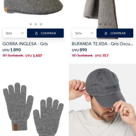
Buzos
Pantalones
Talle
COMPRAR
Talle
COMPRAR
GORRA INGLESA - Gris
BUFANDA TEJIDA - Gris Oscuro
1.890
890
UYU
UYU
1.607
757
UYU
UYU
Camperas
Chalecos
Canguros
Jeans