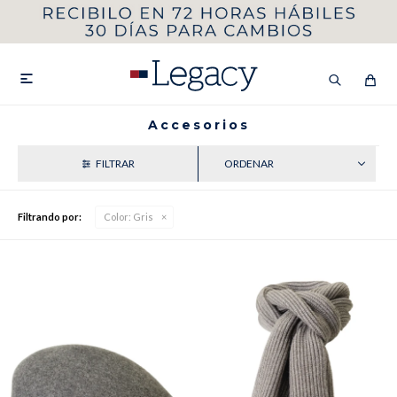
MI CUENTA
HOMBRE
MUJER
NIÑOS

Accesorios
RECIENTES
HASTA 40%OFF
SEGUNDA 50%
Filtrando por:
Color:
Gris
VER COLECCIÓN DE HOMBRE
Remeras
Camisas