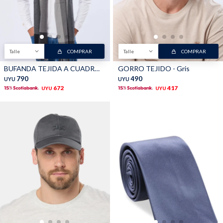
Talle
COMPRAR
Talle
COMPRAR
BUFANDA TEJIDA A CUADROS - Gris
GORRO TEJIDO - Gris
790
490
UYU
UYU
672
417
UYU
UYU