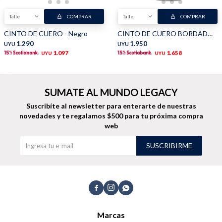
Talle
COMPRAR
Talle
COMPRAR
Shorts
Trajes
CINTO DE CUERO - Negro
CINTO DE CUERO BORDADO - Marrón
1.290
1.950
UYU
UYU
1.097
1.658
UYU
UYU
SUMATE AL MUNDO LEGACY
Sacos
Calzado
Suscribíte al newsletter para enterarte de nuestras
novedades
y te regalamos $500 para tu próxima compra
web
SUSCRIBIRME
Bolsos y valijas
Accesorios



Marcas