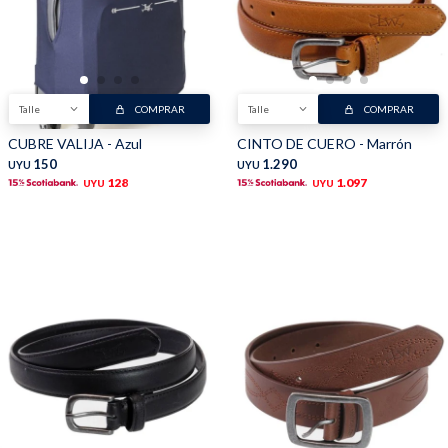
Buzos
Pantalones
Talle
COMPRAR
Talle
COMPRAR
CUBRE VALIJA - Azul
CINTO DE CUERO - Marrón
150
1.290
UYU
UYU
128
1.097
UYU
UYU
Camperas
Chalecos
Canguros
Jeans