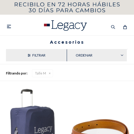
MI CUENTA
HOMBRE
MUJER
NIÑOS

Accesorios
RECIENTES
HASTA 40%OFF
SEGUNDA 50%
Filtrando por:
Talle M
VER COLECCIÓN DE HOMBRE
Remeras
Camisas