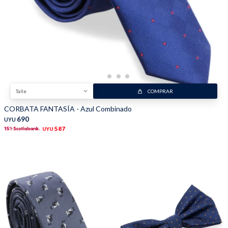
Trabaja con nosotros
Contacto
Talle
COMPRAR
CORBATA FANTASÍA - Azul Combinado
690
UYU
587
UYU