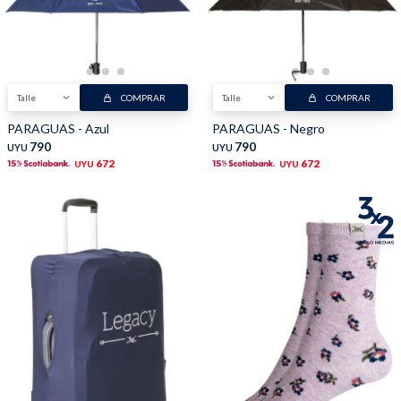
Buzos
Pantalones
Talle
COMPRAR
Talle
COMPRAR
PARAGUAS - Azul
PARAGUAS - Negro
790
790
UYU
UYU
672
672
UYU
UYU
Camperas
Chalecos
Canguros
Jeans