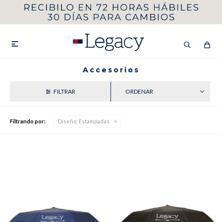
MI CUENTA
HOMBRE
MUJER
NIÑOS

Accesorios
RECIENTES
HASTA 40%OFF
SEGUNDA 50%
Filtrando por:
Diseño:
Estampadas
VER COLECCIÓN DE HOMBRE
Remeras
Camisas