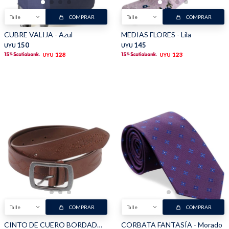
Talle
COMPRAR
Talle
COMPRAR
Shorts
Trajes
CUBRE VALIJA - Azul
MEDIAS FLORES - Lila
150
145
UYU
UYU
128
123
UYU
UYU
Sacos
Calzado
Bolsos y valijas
Accesorios
Talle
COMPRAR
Talle
COMPRAR
CINTO DE CUERO BORDADO - Marrón
CORBATA FANTASÍA - Morado