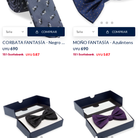
Talle
COMPRAR
Talle
COMPRAR
CORBATA FANTASÍA - Negro Gris
MOÑO FANTASÍA - Azulintens
690
690
UYU
UYU
587
587
UYU
UYU