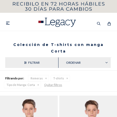
MI CUENTA
HOMBRE
MUJER
NIÑOS

Colección de T-shirts con manga
Corta
HASTA 40%OFF
SEGUNDA 50%
RECIENTES
VER COLECCIÓN DE HOMBRE
Filtrando por:
Remeras
T-shirts
Quitar filtros
Tipo de Manga:
Corta
Remeras
Camisas