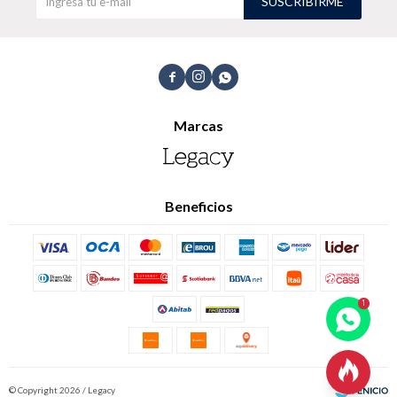
SUSCRIBIRME
Shorts
Trajes



Marcas
Sacos
Calzado
Beneficios
Bolsos y valijas
Accesorios

© Copyright 2026 / Legacy