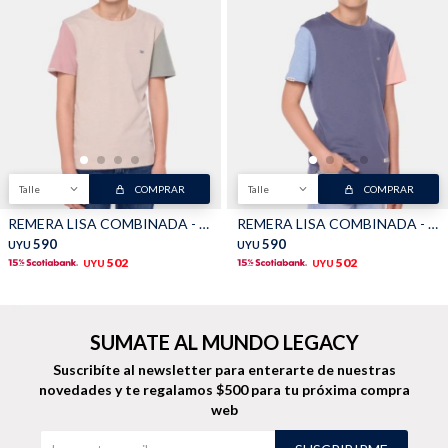
Buzos
Pantalones
Talle
COMPRAR
Talle
COMPRAR
REMERA LISA COMBINADA - Beige
REMERA LISA COMBINADA - Lila
Camperas
Chalecos
590
590
UYU
UYU
502
502
UYU
UYU
SUMATE AL MUNDO LEGACY
Suscribíte al newsletter para enterarte de nuestras
Canguros
Jeans
novedades
y te regalamos $500 para tu próxima compra
web