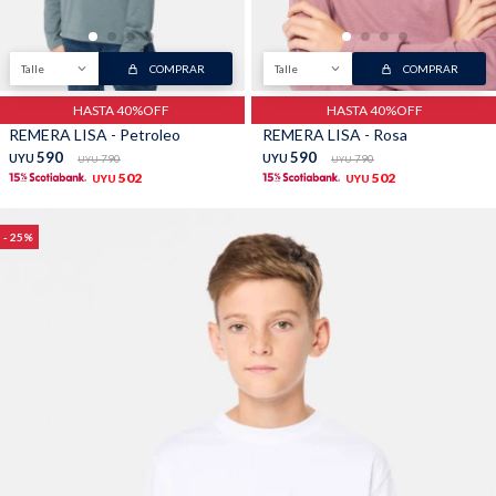
TALLES GRANDES
Uniformes empresariales
Talle
COMPRAR
Talle
COMPRAR
HASTA 40%OFF
HASTA 40%OFF
REMERA LISA - Petroleo
REMERA LISA - Rosa
590
590
UYU
790
UYU
790
UYU
UYU
502
502
UYU
UYU
Quiero ser parte
Canjear mis puntos
25
Uniformes empresariales
Juntá puntos Friends
Locales
Cómo comprar
Envíos, cambios y devoluciones