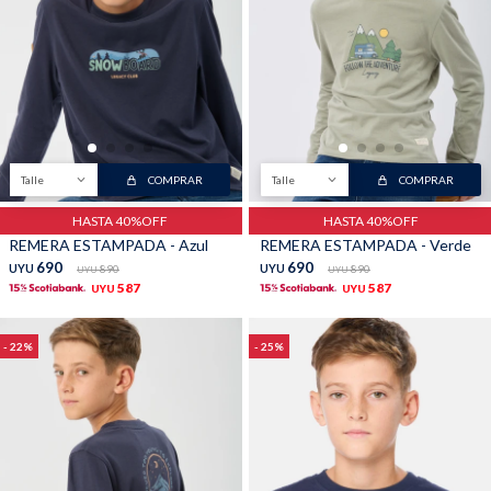
Buzos
Pantalones
Talle
COMPRAR
Talle
COMPRAR
HASTA 40%OFF
HASTA 40%OFF
REMERA ESTAMPADA - Azul
REMERA ESTAMPADA - Verde
Camperas
Chalecos
690
690
UYU
890
UYU
890
UYU
UYU
587
587
UYU
UYU
22
25
Canguros
Jeans