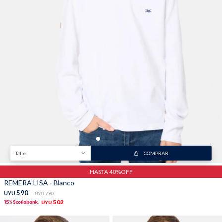
Trabaja con nosotros
Contacto
Talle
COMPRAR
HASTA 40%OFF
REMERA LISA - Blanco
590
UYU
790
UYU
502
UYU