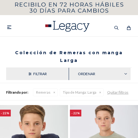
MI CUENTA
HOMBRE
MUJER
NIÑOS

Colección de Remeras con manga
Larga
HASTA 40%OFF
SEGUNDA 50%
RECIENTES
VER COLECCIÓN DE HOMBRE
Quitar filtros
Filtrando por:
Remeras
Tipo de Manga:
Larga
22
22
Remeras
Camisas