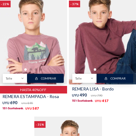
22
37
Talle
COMPRAR
Talle
COMPRAR
REMERA LISA - Bordo
HASTA 40%OFF
490
UYU
790
REMERA ESTAMPADA - Rosa
UYU
417
UYU
690
UYU
890
UYU
587
UYU
31