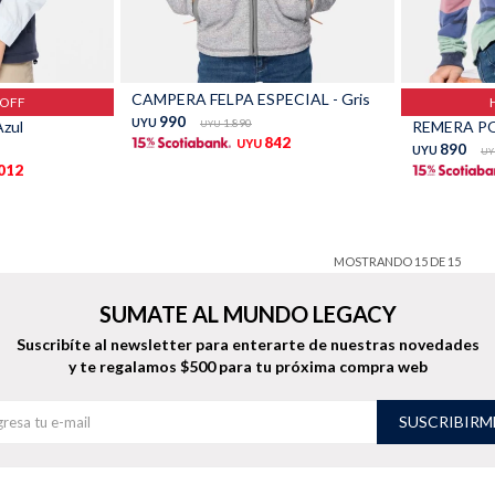
Talle
Talle
CAMPERA FELPA ESPECIAL - Gris
%OFF
990
UYU
1.890
zul
REMERA PO
UYU
842
UYU
890
UYU
UY
.012
MOSTRANDO
15
DE
15
SUMATE AL MUNDO LEGACY
Suscribíte al newsletter para enterarte de nuestras novedades
y te regalamos $500 para tu próxima compra web
SUSCRIBIRM