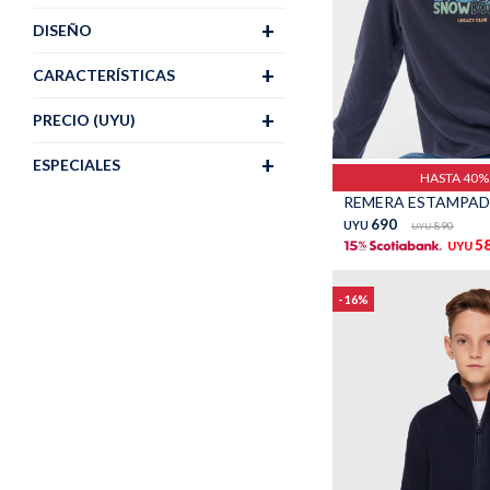
DISEÑO
CARACTERÍSTICAS
PRECIO
(UYU)
Talle
ESPECIALES
HASTA 40
REMERA ESTAMPADA
690
UYU
890
UYU
5
UYU
16