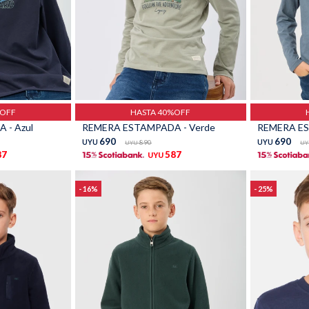
Talle
Talle
%OFF
HASTA 40%OFF
 - Azul
REMERA ESTAMPADA - Verde
REMERA ES
690
690
UYU
890
UYU
UYU
UY
87
587
UYU
16
25