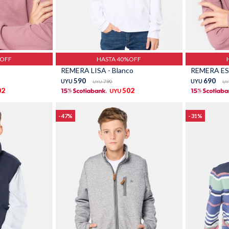
Talle
Talle
%OFF
HASTA 40%OFF
REMERA LISA - Blanco
REMERA ES
590
690
UYU
790
UYU
UYU
UY
02
502
UYU
47
31