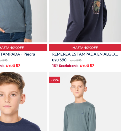
Talle
HASTA 40%OFF
HASTA 40%OFF
TAMPADA - Piedra
REMEREA ESTAMPADA EN ALGODÓN - Azul
690
890
UYU
890
U
UYU
587
587
UYU
UYU
25