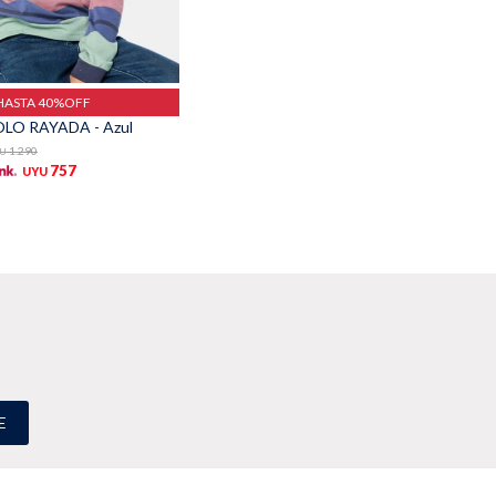
HASTA 40%OFF
LO RAYADA - Azul
1.290
U
757
UYU
E