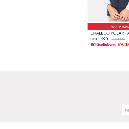
Talle
HASTA 40
CHALECO POLAR - A
1.190
UYU
1.390
UYU
1
UYU