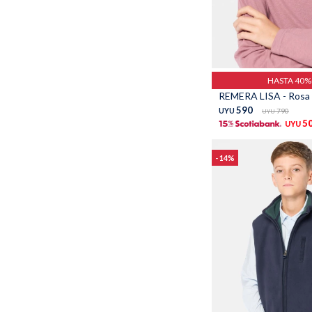
Talle
HASTA 40
REMERA LISA - Rosa
590
UYU
790
UYU
5
UYU
14