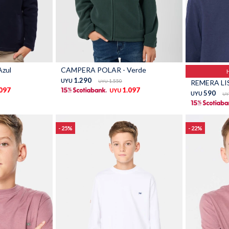
Talle
Talle
zul
CAMPERA POLAR - Verde
1.290
UYU
1.550
REMERA LIS
UYU
.097
1.097
UYU
590
UYU
UY
25
22