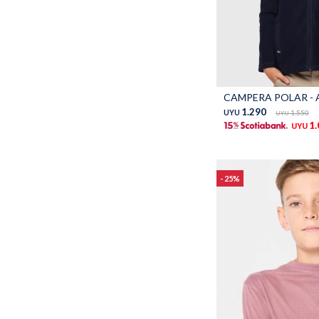
Talle
CAMPERA POLAR - A
1.290
UYU
1.550
UYU
1
UYU
25