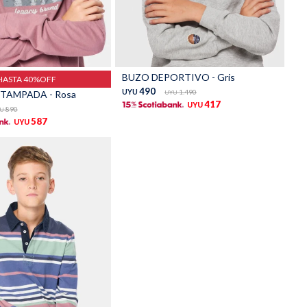
Talle
BUZO DEPORTIVO - Gris
HASTA 40%OFF
490
UYU
1.490
TAMPADA - Rosa
UYU
417
UYU
890
U
587
UYU