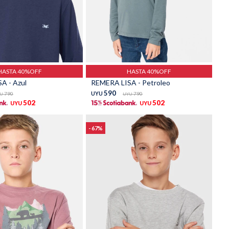
Talle
HASTA 40%OFF
HASTA 40%OFF
A - Azul
REMERA LISA - Petroleo
590
790
UYU
790
U
UYU
502
502
UYU
UYU
67