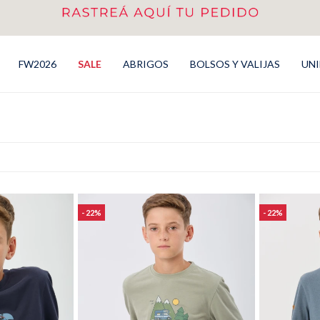
FW2026
SALE
ABRIGOS
BOLSOS Y VALIJAS
UN
22
22