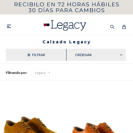
MI CUENTA
HOMBRE
MUJER
NIÑOS

Calzado Legacy
RECIENTES
HASTA 40%OFF
SEGUNDA 50%
Filtrando por:
Legacy
VER COLECCIÓN DE HOMBRE
Remeras
Camisas