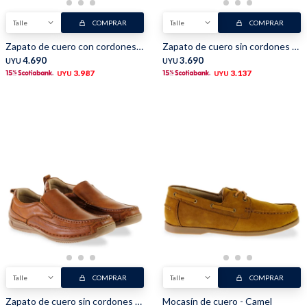
Talle
COMPRAR
Talle
COMPRAR
Shorts
Trajes
Zapato de cuero con cordones - Negro
Zapato de cuero sin cordones - Camel
4.690
3.690
UYU
UYU
3.987
3.137
UYU
UYU
Sacos
Calzado
Bolsos y valijas
Accesorios
Talle
COMPRAR
Talle
COMPRAR
Zapato de cuero sin cordones - Marron
Mocasín de cuero - Camel