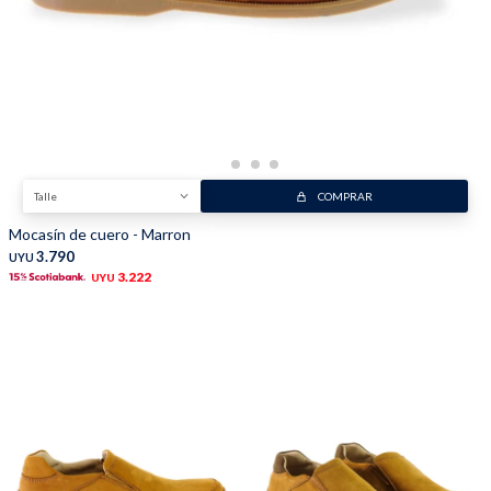
Trabaja con nosotros
Contacto
Talle
COMPRAR
Mocasín de cuero - Marron
3.790
UYU
3.222
UYU