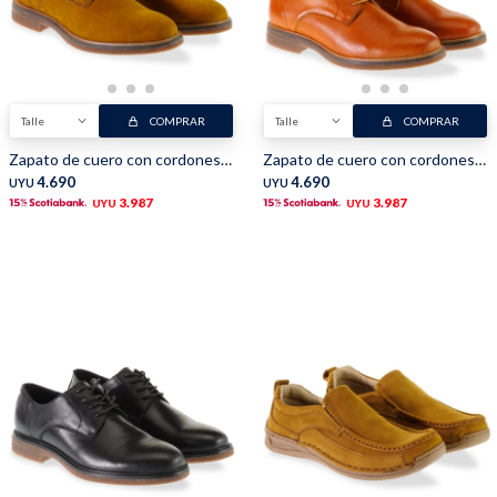
Buzos
Pantalones
Talle
COMPRAR
Talle
COMPRAR
Zapato de cuero con cordones - Camel
Zapato de cuero con cordones - Marron
4.690
4.690
UYU
UYU
3.987
3.987
UYU
UYU
Camperas
Chalecos
Canguros
Jeans