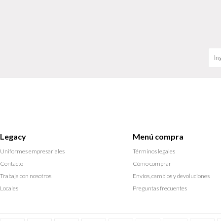
Legacy
Menú compra
Uniformes empresariales
Términos legales
Contacto
Cómo comprar
Trabaja con nosotros
Envíos, cambios y devoluciones
Locales
Preguntas frecuentes