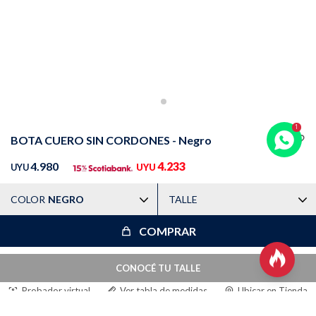
Trabaja con nosotros
Contacto
BOTA CUERO SIN CORDONES - Negro
4.980
4.233
UYU
UYU
COLOR
NEGRO
TALLE
COMPRAR

CONOCÉ TU TALLE
Probador virtual
Ver tabla de medidas
Ubicar en Tienda