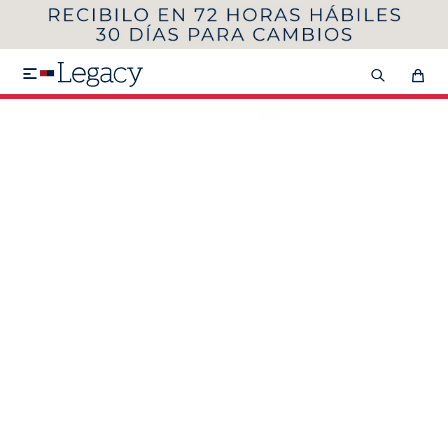
MI CUENTA
HOMBRE
MUJER
NIÑOS

HASTA 40%OFF
SEGUNDA 50%
VER COLECCIÓN DE HOMBRE
Remeras
Camisas