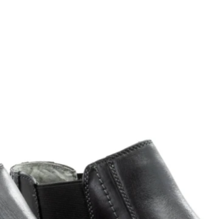
Buzos
Pantalones
Camperas
Chalecos
Canguros
Jeans