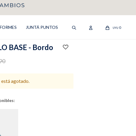
IFORMES
JUNTÁ PUNTOS
0
UYU
O BASE - Bordo
90
o está agotado.
onibles: