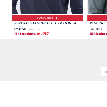
HASTA 40%OFF
REMERA ESTAMPADA DE ALGODÓN - AZUL
890
890
UYU
1.290
UYU
UYU
U
757
UYU