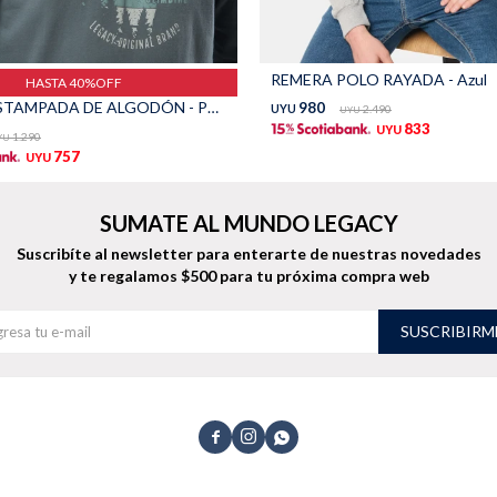
REMERA POLO RAYADA - Azul
HASTA 40%OFF
REMERA ESTAMPADA DE ALGODÓN - PETROLEO
980
UYU
2.490
UYU
833
UYU
1.290
YU
757
UYU
SUMATE AL MUNDO LEGACY
Suscribíte al newsletter para enterarte de nuestras novedades
y te regalamos $500 para tu próxima compra web
SUSCRIBIRM


