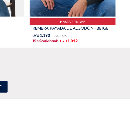
HASTA 40%OFF
REMERA RAYADA DE ALGODÓN - BEIGE
RE
1.190
UYU
1.590
UY
UYU
1.012
UYU
E