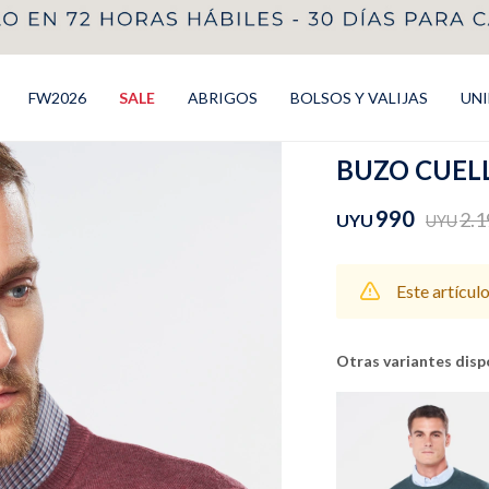
FW2026
SALE
ABRIGOS
BOLSOS Y VALIJAS
UN
BUZO CUELL
990
2.1
UYU
UYU
Este artícul
Otras variantes disp