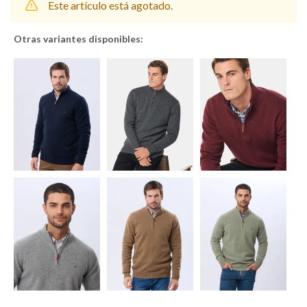
Este artículo está agotado.
Otras variantes disponibles:
Shorts
Trajes
Sacos
Calzado
Bolsos y valijas
Accesorios