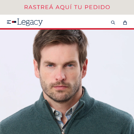
MI CUENTA
HOMBRE
MUJER
NIÑOS

HASTA 40%OFF
SEGUNDA 50%
VER COLECCIÓN DE HOMBRE
Remeras
Camisas