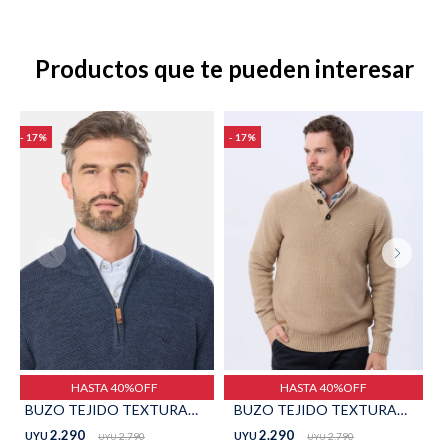
TALLES GRANDES
Uniformes empresariales
Productos que te pueden interesar
17
17
Quiero ser parte
Canjear mis puntos
Uniformes empresariales
Juntá puntos Friends
Locales
Cómo comprar
HASTA 40%OFF
HASTA 40%OFF
BUZO TEJIDO TEXTURADO - Piedra
BUZO TEJIDO TEXTURADO - Beige
Envíos, cambios y devoluciones
2.290
2.290
UYU
2.790
UYU
2.790
UYU
UYU