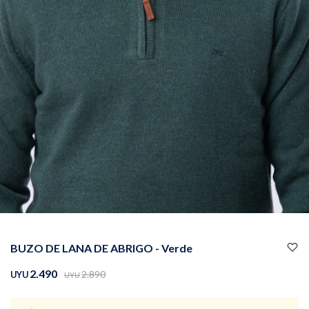
Buzos
Pantalones
Camperas
Chalecos
BUZO DE LANA DE ABRIGO - Verde
Canguros
Jeans
2.490
2.890
UYU
UYU