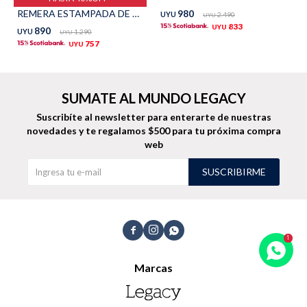
REMERA ESTAMPADA DE ALGODÓN - PETROLEO
980
UYU
2.490
UYU
TALLES GRANDES
Uniformes empresariales
833
UYU
890
UYU
1.290
UYU
757
UYU
SUMATE AL MUNDO LEGACY
Quiero ser parte
Canjear mis puntos
Suscribíte al newsletter para enterarte de nuestras
novedades
y te regalamos $500 para tu próxima compra
web
Uniformes empresariales
SUSCRIBIRME
Juntá puntos Friends
Locales



Cómo comprar
Marcas
Envíos, cambios y devoluciones