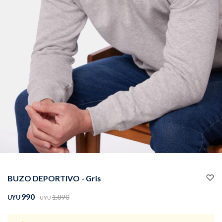
Buzos
Pantalones
Camperas
Chalecos
BUZO DEPORTIVO - Gris
Canguros
Jeans
990
1.890
UYU
UYU