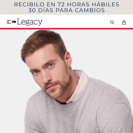
MI CUENTA
HOMBRE
MUJER
NIÑOS

HASTA 40%OFF
SEGUNDA 50%
VER COLECCIÓN DE HOMBRE
Remeras
Camisas