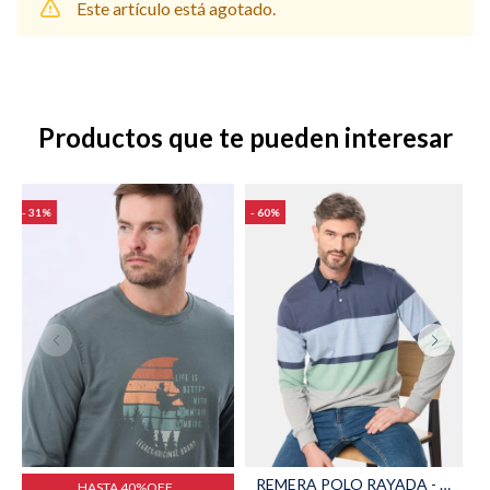
Este artículo está agotado.
Shorts
Trajes
Productos que te pueden interesar
31
60
Sacos
Calzado
Bolsos y valijas
Accesorios
REMERA POLO RAYADA - Azul
HASTA 40%OFF