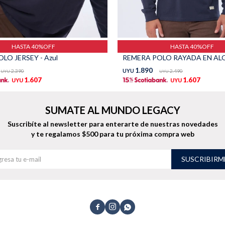
HASTA 40%OFF
HASTA 40%OFF
LO JERSEY - Azul
1.890
2.390
UYU
2.490
UYU
UYU
1.607
1.607
UYU
UYU
SUMATE AL MUNDO LEGACY
Suscribíte al newsletter para enterarte de nuestras novedades
y te regalamos $500 para tu próxima compra web
SUSCRIBIRM


