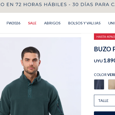
FW2026
SALE
ABRIGOS
BOLSOS Y VALIJAS
UN
HASTA 40%
BUZO P
1.89
UYU
COLOR
VER
TALLE