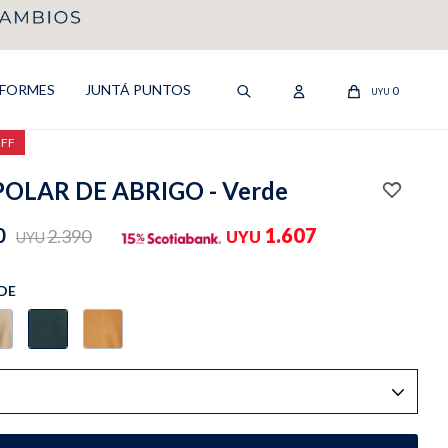
IFORMES
JUNTÁ PUNTOS
0
UYU
OFF
OLAR DE ABRIGO - Verde
0
1.607
2.390
UYU
UYU
DE