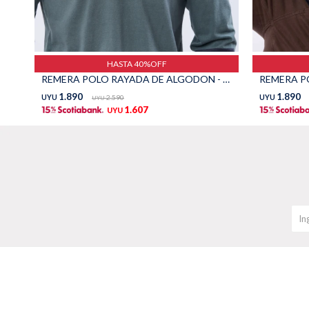
HASTA 40%OFF
REMERA POLO RAYADA DE ALGODON - Azul
REMERA PO
1.890
1.890
UYU
2.590
UYU
UYU
1.607
UYU