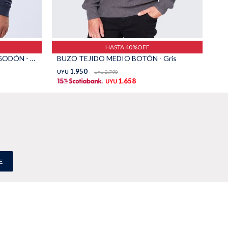
HASTA 40%OFF
REMERA POLO RAYADA EN ALGODÓN - Azul
BUZO TEJIDO MEDIO BOTÓN - Gris
BU
1.950
UYU
2.790
UY
UYU
1.658
UYU
E