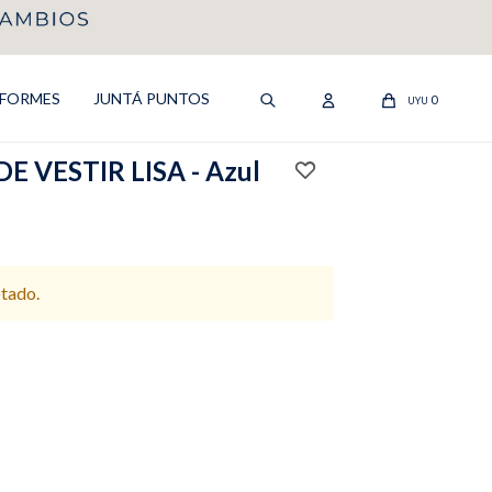
IFORMES
JUNTÁ PUNTOS
0
UYU
 VESTIR LISA - Azul
otado.