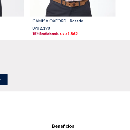
CAMISA OXFORD - Rosado
CA
2.190
UYU
UY
1.862
UYU
E
Beneficios