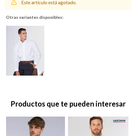
Este artículo está agotado.
Otras variantes disponibles:
Shorts
Trajes
Sacos
Calzado
Productos que te pueden interesar
Bolsos y valijas
Accesorios