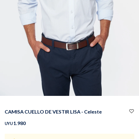
Buzos
Pantalones
Camperas
Chalecos
CAMISA CUELLO DE VESTIR LISA - Celeste
Canguros
Jeans
1.980
UYU