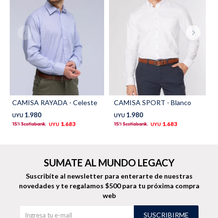
TALLES GRANDES
Uniformes empresariales
Quiero ser parte
Canjear mis puntos
CAMISA RAYADA - Celeste
CAMISA SPORT - Blanco
Uniformes empresariales
1.980
1.980
UYU
UYU
1.683
1.683
UYU
UYU
Juntá puntos Friends
Locales
SUMATE AL MUNDO LEGACY
Suscribíte al newsletter para enterarte de nuestras
Cómo comprar
novedades
y te regalamos $500 para tu próxima compra
web
Envíos, cambios y devoluciones
SUSCRIBIRME