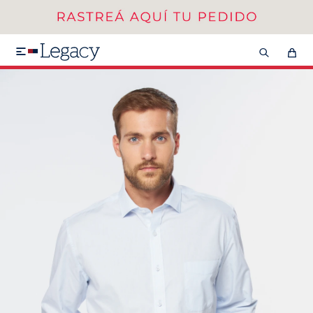
MI CUENTA
HOMBRE
MUJER
NIÑOS

HASTA 40%OFF
SEGUNDA 50%
VER COLECCIÓN DE HOMBRE
Remeras
Camisas