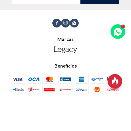
Trabaja con nosotros
Contacto



Marcas
Beneficios

© Copyright 2026 / Legacy