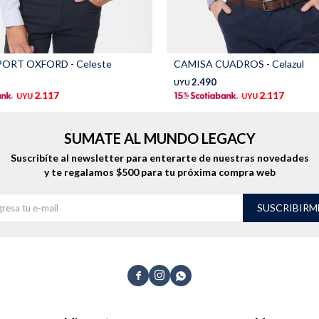
ORT OXFORD - Celeste
CAMISA CUADROS - Celazul
2.490
UYU
2.117
2.117
UYU
UYU
SUMATE AL MUNDO LEGACY
Suscribíte al newsletter para enterarte de nuestras novedades
y te regalamos $500 para tu próxima compra web
SUSCRIBIRM


