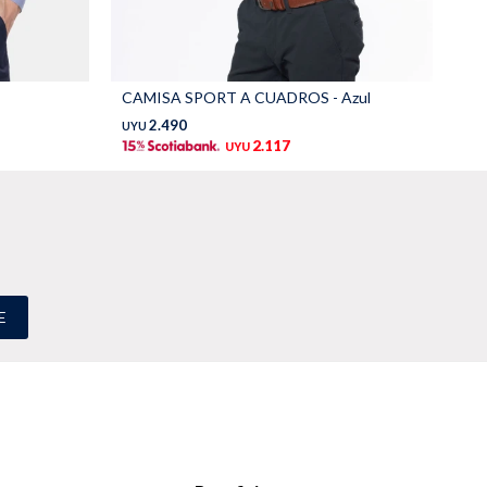
CAMISA SPORT A CUADROS - Azul
CA
2.490
UYU
UY
2.117
UYU
E