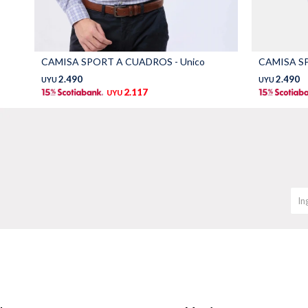
CAMISA SPORT A CUADROS - Unico
CAMISA SP
2.490
2.490
UYU
UYU
2.117
UYU