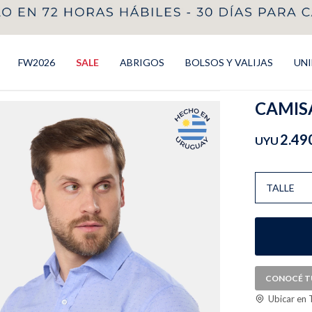
FW2026
SALE
ABRIGOS
BOLSOS Y VALIJAS
UN
CAMISA
2.49
UYU
TALLE
CONOCÉ T
Ubicar en 