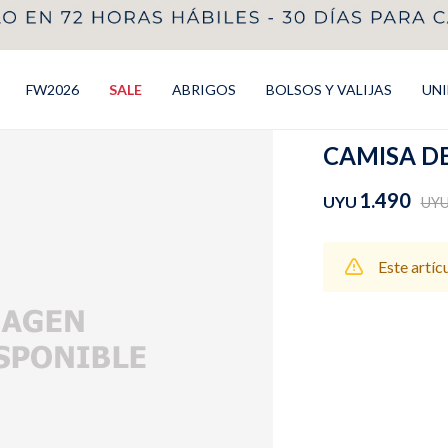
FW2026
SALE
ABRIGOS
BOLSOS Y VALIJAS
UN
CAMISA DE 
1.490
UYU
UY
Este artíc