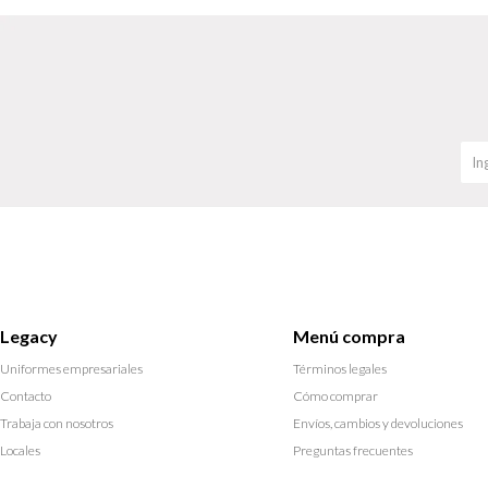
Legacy
Menú compra
Uniformes empresariales
Términos legales
Contacto
Cómo comprar
Trabaja con nosotros
Envíos, cambios y devoluciones
Locales
Preguntas frecuentes