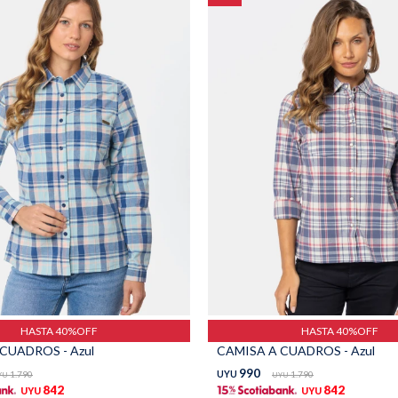
HASTA 40%OFF
HASTA 40%OFF
CUADROS - Azul
CAMISA A CUADROS - Azul
990
1.790
UYU
1.790
YU
UYU
842
842
UYU
UYU