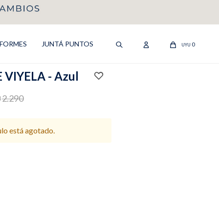
IFORMES
JUNTÁ PUNTOS
0
UYU
VIYELA - Azul
2.290
U
ulo está agotado.