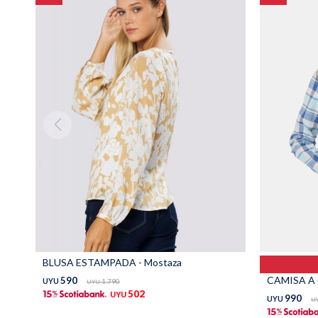
BLUSA ESTAMPADA - Mostaza
CAMISA A 
590
UYU
1.790
UYU
502
UYU
990
UYU
U