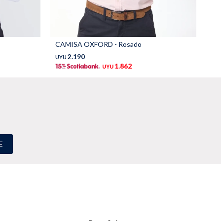
CAMISA OXFORD - Rosado
CA
2.190
UYU
UY
1.862
UYU
E