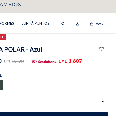
IFORMES
JUNTÁ PUNTOS
0
UYU
OFF
 POLAR - Azul
0
1.607
2.490
UYU
UYU
L