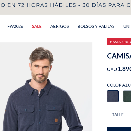
FW2026
SALE
ABRIGOS
BOLSOS Y VALIJAS
UN
HASTA 40%
CAMISA
1.89
UYU
COLOR
AZU
TALLE