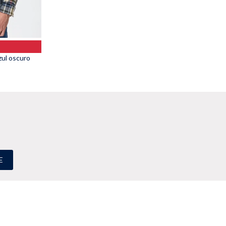
l oscuro
E