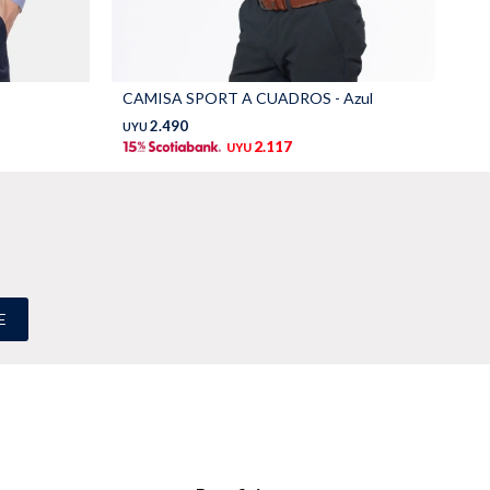
CAMISA SPORT A CUADROS - Azul
CA
2.490
UYU
UY
2.117
UYU
E