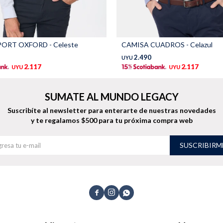
ORT OXFORD - Celeste
CAMISA CUADROS - Celazul
2.490
UYU
2.117
2.117
UYU
UYU
SUMATE AL MUNDO LEGACY
Suscribíte al newsletter para enterarte de nuestras novedades
y te regalamos $500 para tu próxima compra web
SUSCRIBIRM


