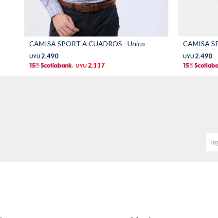
CAMISA SPORT A CUADROS - Unico
CAMISA SP
2.490
2.490
UYU
UYU
2.117
UYU