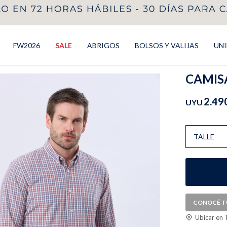
FW2026
SALE
ABRIGOS
BOLSOS Y VALIJAS
UN
CAMISA
2.49
UYU
TALLE
CONOCÉ T
Ubicar en 