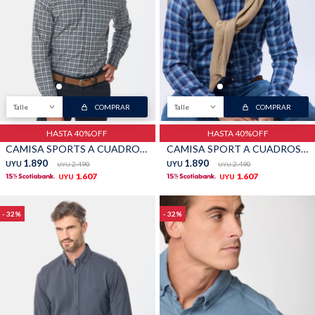
Talle
COMPRAR
Talle
COMPRAR
HASTA 40%OFF
HASTA 40%OFF
CAMISA SPORTS A CUADROS - Gris
CAMISA SPORT A CUADROS - Azul
1.890
1.890
UYU
2.490
UYU
2.490
UYU
UYU
1.607
1.607
UYU
UYU
32
32