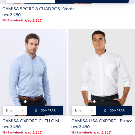
CAMISA SPORT A CUADROS - Verde
2.490
UYU
2.117
UYU
Talle
COMPRAR
Talle
COMPRAR
CAMISA OXFORD CUELLO MAO - Celeste
CAMISA LISA OXFORD - Blanco
2.490
2.490
UYU
UYU
2.117
2.117
UYU
UYU