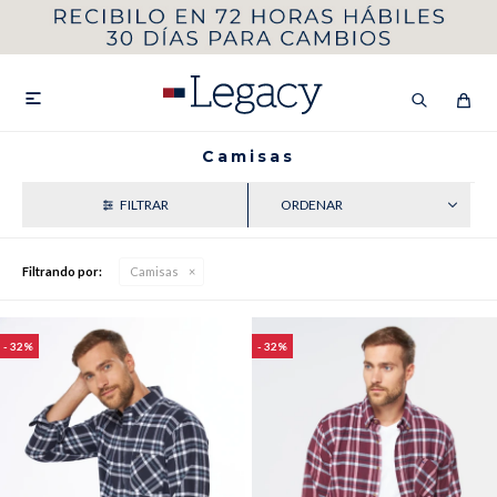
MI CUENTA
HOMBRE
MUJER
NIÑOS

Camisas
RECIENTES
HASTA 40%OFF
SEGUNDA 50%
Filtrando por:
Camisas
VER COLECCIÓN DE HOMBRE
32
32
Remeras
Camisas