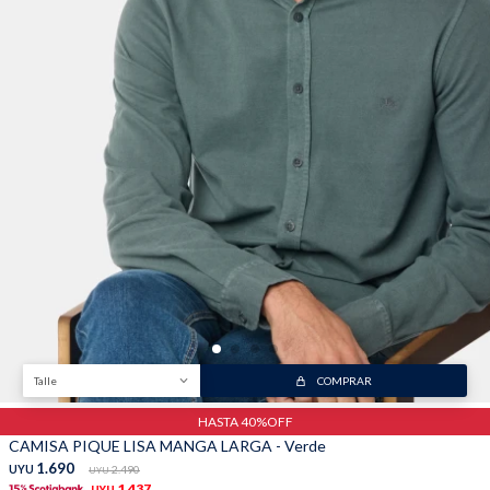
Talle
COMPRAR
HASTA 40%OFF
CAMISA PIQUE LISA MANGA LARGA - Verde
1.690
UYU
2.490
UYU
1.437
UYU