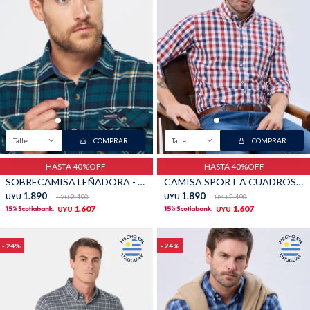
Talle
COMPRAR
Talle
COMPRAR
HASTA 40%OFF
HASTA 40%OFF
SOBRECAMISA LEÑADORA - Verde ingles
CAMISA SPORT A CUADROS - Rojo
1.890
1.890
UYU
2.490
UYU
2.490
UYU
UYU
1.607
1.607
UYU
UYU
24
24