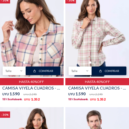
30
30
Talle
COMPRAR
Talle
COMPRAR
HASTA 40%OFF
HASTA 40%OFF
CAMISA VIYELA CUADROS - Piedra
CAMISA VIYELA CUADROS - Rosado
1.590
1.590
UYU
2.290
UYU
2.290
UYU
UYU
1.352
1.352
UYU
UYU
30