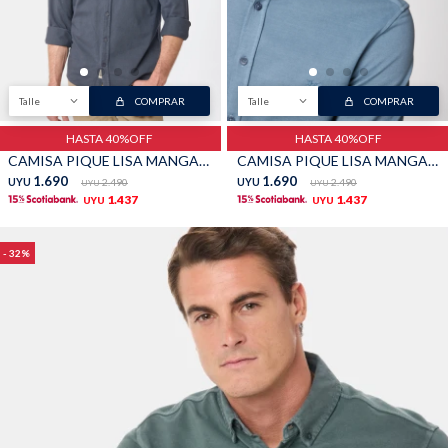
Talle
COMPRAR
Talle
COMPRAR
HASTA 40%OFF
HASTA 40%OFF
CAMISA PIQUE LISA MANGA LARGA - Azul
CAMISA PIQUE LISA MANGA LARGA - Piedra
1.690
1.690
UYU
2.490
UYU
2.490
UYU
UYU
1.437
1.437
UYU
UYU
32