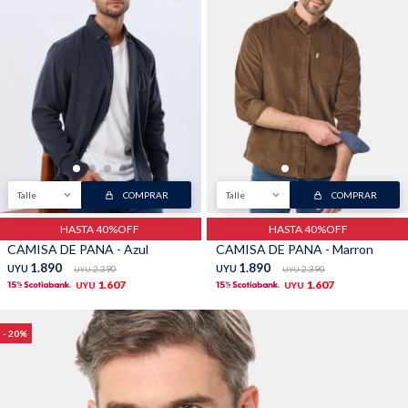
Talle
COMPRAR
Talle
COMPRAR
HASTA 40%OFF
HASTA 40%OFF
CAMISA DE PANA - Azul
CAMISA DE PANA - Marron
1.890
1.890
UYU
2.390
UYU
2.390
UYU
UYU
1.607
1.607
UYU
UYU
20