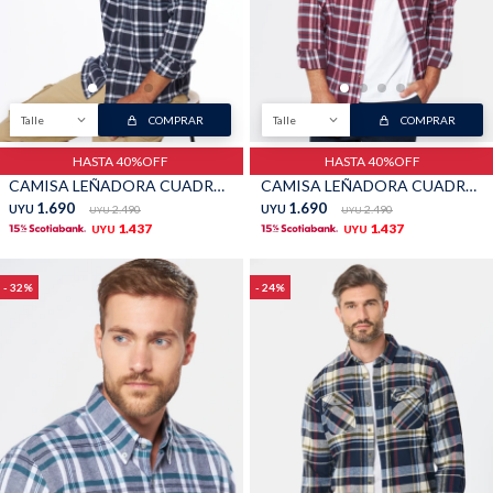
Buzos
Pantalones
Talle
COMPRAR
Talle
COMPRAR
HASTA 40%OFF
HASTA 40%OFF
CAMISA LEÑADORA CUADROS - Azul
CAMISA LEÑADORA CUADROS - Bordo
1.690
1.690
UYU
2.490
UYU
2.490
UYU
UYU
1.437
1.437
UYU
UYU
Camperas
Chalecos
32
24
Canguros
Jeans