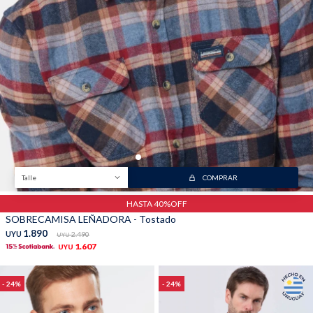
Trabaja con nosotros
Contacto
Talle
COMPRAR
HASTA 40%OFF
SOBRECAMISA LEÑADORA - Tostado
1.890
UYU
2.490
UYU
1.607
UYU
24
24