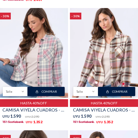
30
30
Talle
COMPRAR
Talle
COMPRAR
HASTA 40%OFF
HASTA 40%OFF
CAMISA VIYELA CUADROS - Beige
CAMISA VIYELA CUADROS - Marron
1.590
1.590
UYU
2.290
UYU
2.290
UYU
UYU
1.352
1.352
UYU
UYU