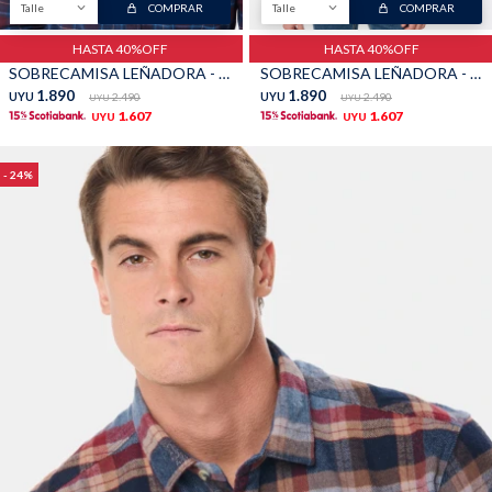
Talle
COMPRAR
Talle
COMPRAR
TALLES GRANDES
Uniformes empresariales
HASTA 40%OFF
HASTA 40%OFF
SOBRECAMISA LEÑADORA - Bordo
SOBRECAMISA LEÑADORA - Gris
1.890
1.890
UYU
2.490
UYU
2.490
UYU
UYU
1.607
1.607
UYU
UYU
24
Quiero ser parte
Canjear mis puntos
Uniformes empresariales
Juntá puntos Friends
Locales
Cómo comprar
Envíos, cambios y devoluciones