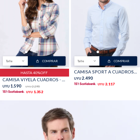
Talle
COMPRAR
Talle
COMPRAR
CAMISA SPORT A CUADROS - Celeste
HASTA 40%OFF
2.490
UYU
CAMISA VIYELA CUADROS - Verde
2.117
UYU
1.590
UYU
2.290
UYU
1.352
UYU