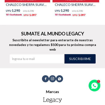
CHALECO SHERPA SUAVE - Beige
CHALECO SHERPA SUAVE - Azul
TALLES GRANDES
Uniformes empresariales
1.290
1.290
UYU
1.790
UYU
1.790
UYU
UYU
1.097
1.097
UYU
UYU
SUMATE AL MUNDO LEGACY
Quiero ser parte
Canjear mis puntos
Suscribíte al newsletter para enterarte de nuestras
novedades
y te regalamos $500 para tu próxima compra
web
Uniformes empresariales
SUSCRIBIRME
Juntá puntos Friends
Locales



Cómo comprar
Marcas
Envíos, cambios y devoluciones