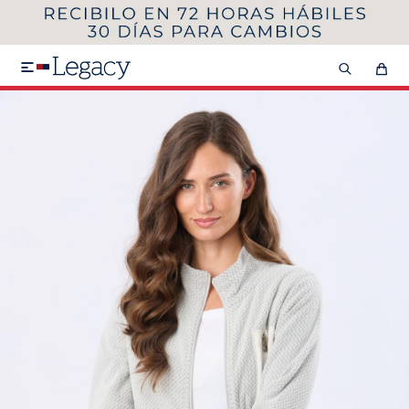
MI CUENTA
HOMBRE
MUJER
NIÑOS

HASTA 40%OFF
SEGUNDA 50%
VER COLECCIÓN DE HOMBRE
Remeras
Camisas