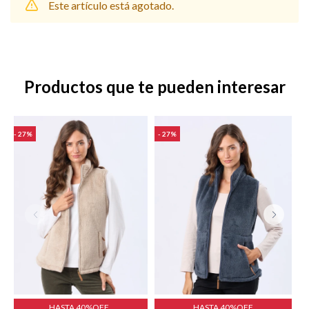
Este artículo está agotado.
Shorts
Trajes
Productos que te pueden interesar
27
27
Sacos
Calzado
Bolsos y valijas
Accesorios
HASTA 40%OFF
HASTA 40%OFF