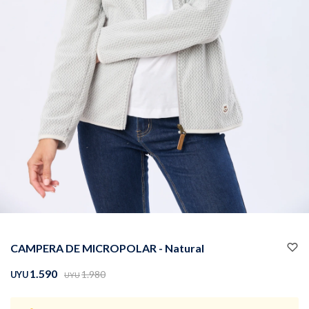
Buzos
Pantalones
Camperas
Chalecos
CAMPERA DE MICROPOLAR - Natural
Canguros
Jeans
1.590
1.980
UYU
UYU