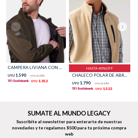
Shorts
Trajes
Sacos
Calzado
CAMPERA LIVIANA CON PUÑOS - Verde
HASTA 40%OFF
CHALECO POLAR DE ABRIGO - Beige
1.590
UYU
3.690
UYU
1.352
UYU
1.790
UYU
2.190
UYU
1.522
UYU
Bolsos y valijas
Accesorios
SUMATE AL MUNDO LEGACY
Suscribíte al newsletter para enterarte de nuestras
novedades
y te regalamos $500 para tu próxima compra
web