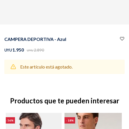
Buzos
Pantalones
CAMPERA DEPORTIVA - Azul
1.950
2.890
UYU
UYU
Este artículo está agotado.
Camperas
Chalecos
Productos que te pueden interesar
Canguros
Jeans
56
18