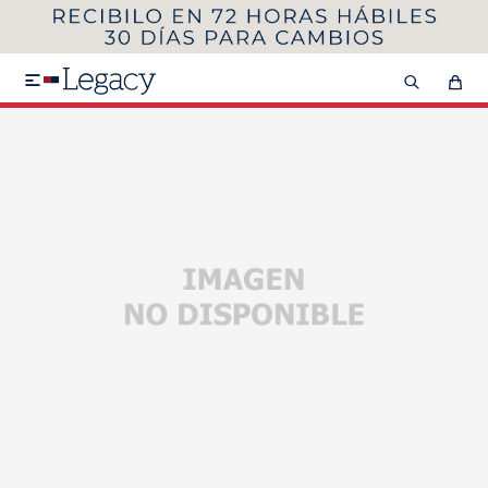
MI CUENTA
HOMBRE
MUJER
NIÑOS

HASTA 40%OFF
SEGUNDA 50%
VER COLECCIÓN DE HOMBRE
Remeras
Camisas