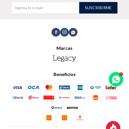
SUSCRIBIRME
TALLES GRANDES
Uniformes empresariales



Marcas
Quiero ser parte
Canjear mis puntos
Uniformes empresariales
Beneficios
Juntá puntos Friends
Locales
Cómo comprar
Envíos, cambios y devoluciones
