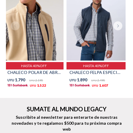
Shorts
Trajes
Sacos
Calzado
HASTA 40%OFF
HASTA 40%OFF
CHALECO POLAR DE ABRIGO - Beige
CHALECO FELPA ESPECIAL - Azul
1.790
1.890
UYU
2.190
UYU
2.490
UYU
UYU
1.522
1.607
UYU
UYU
Bolsos y valijas
Accesorios
SUMATE AL MUNDO LEGACY
Suscribíte al newsletter para enterarte de nuestras
novedades
y te regalamos $500 para tu próxima compra
web