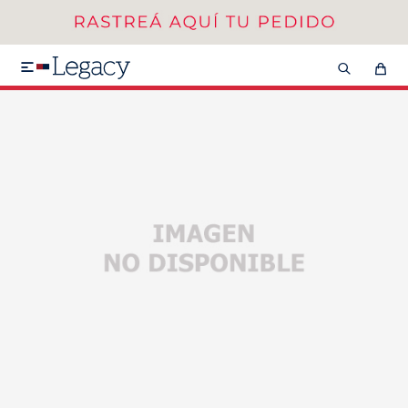
MI CUENTA
HOMBRE
MUJER
NIÑOS

HASTA 40%OFF
SEGUNDA 50%
VER COLECCIÓN DE HOMBRE
Remeras
Camisas