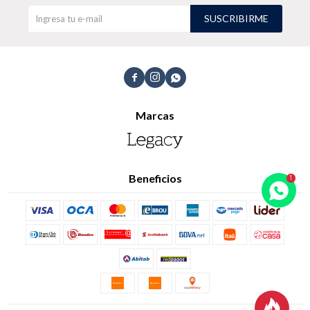
SUSCRIBIRME
TALLES GRANDES
Uniformes empresariales



Marcas
Quiero ser parte
Canjear mis puntos
Uniformes empresariales
Beneficios
Juntá puntos Friends
Locales
Cómo comprar
Envíos, cambios y devoluciones
