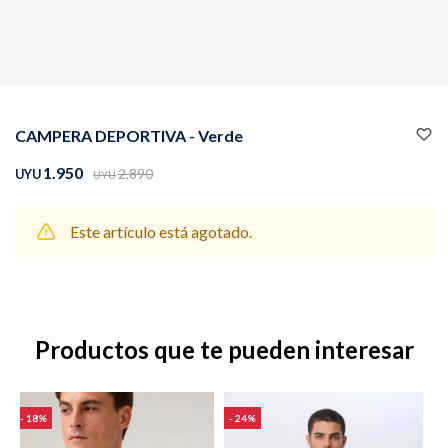
Buzos
Pantalones
CAMPERA DEPORTIVA - Verde
1.950
2.890
UYU
UYU
Este artículo está agotado.
Camperas
Chalecos
Productos que te pueden interesar
Canguros
Jeans
18
24